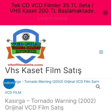
Tek CD VCD Filmler 35 TL Beta /
VHS Kaset 200 TL Başlamaktadır.
Learn more
İçeriğe
atla
Main
Menu
Vhs Kaset Film Satış
indirim!
VCD FILM
Kasırga – Tornado Warning (2002)
Orijinal VCD Film Satış