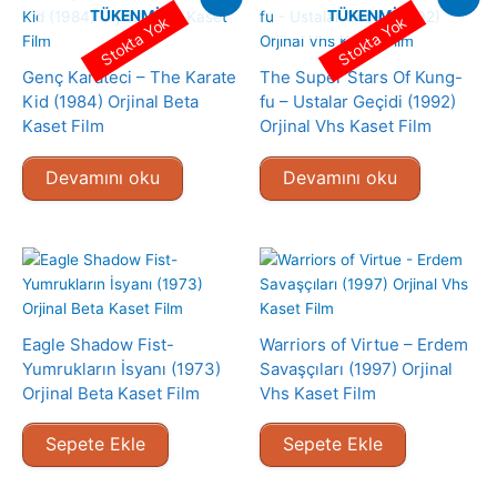
TÜKENMIŞ
TÜKENMIŞ
Stokta Yok
Stokta Yok
Genç Karateci – The Karate
The Super Stars Of Kung-
Kid (1984) Orjinal Beta
fu – Ustalar Geçidi (1992)
Kaset Film
Orjinal Vhs Kaset Film
Devamını oku
Devamını oku
Eagle Shadow Fist-
Warriors of Virtue – Erdem
Yumrukların İsyanı (1973)
Savaşçıları (1997) Orjinal
Orjinal Beta Kaset Film
Vhs Kaset Film
Sepete Ekle
Sepete Ekle