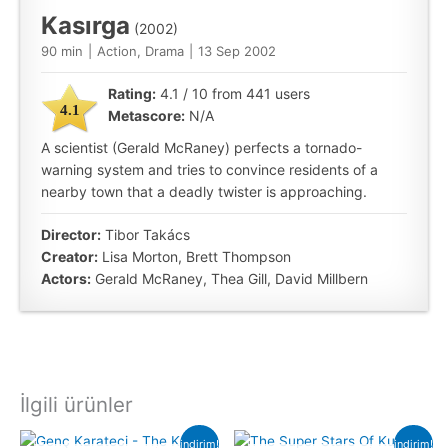
Kasırga
(2002)
90 min
|
Action, Drama
|
13 Sep 2002
Rating:
4.1 / 10 from 441 users
4.1
Metascore:
N/A
A scientist (Gerald McRaney) perfects a tornado-
warning system and tries to convince residents of a
nearby town that a deadly twister is approaching.
Director:
Tibor Takács
Creator:
Lisa Morton, Brett Thompson
Actors:
Gerald McRaney, Thea Gill, David Millbern
İlgili ürünler
indirim!
indirim!