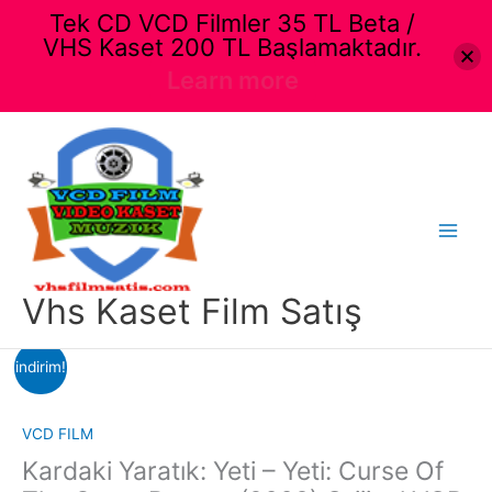
Tek CD VCD Filmler 35 TL Beta /
VHS Kaset 200 TL Başlamaktadır.
Learn more
İçeriğe
atla
Main
Menu
Vhs Kaset Film Satış
indirim!
VCD FILM
Kardaki Yaratık: Yeti – Yeti: Curse Of