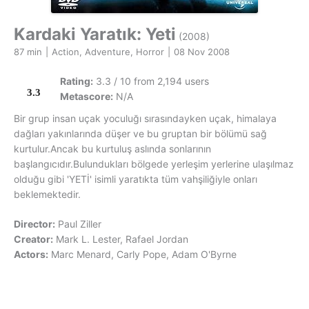
Kardaki Yaratık: Yeti
(2008)
87 min
|
Action, Adventure, Horror
|
08 Nov 2008
Rating:
3.3 / 10 from 2,194 users
3.3
Metascore:
N/A
Bir grup insan uçak yoculuğı sırasındayken uçak, himalaya
dağları yakınlarında düşer ve bu gruptan bir bölümü sağ
kurtulur.Ancak bu kurtuluş aslında sonlarının
başlangıcıdır.Bulundukları bölgede yerleşim yerlerine ulaşılmaz
olduğu gibi 'YETİ' isimli yaratıkta tüm vahşiliğiyle onları
beklemektedir.
Director:
Paul Ziller
Creator:
Mark L. Lester, Rafael Jordan
Actors:
Marc Menard, Carly Pope, Adam O'Byrne