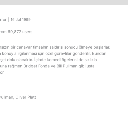
rror
|
16 Jul 1999
from 69,872 users
nsızın bir canavar timsahın saldırısı sonucu ölmeye başlarlar.
onuyla ilgilenmesi için özel görevliler gönderilir. Bundan
şet dolu olacaktır. İçinde komedi ögelerini de sıklıkla
usuna rağmen Bridget Fonda ve Bill Pullman gibi usta
or.
Pullman, Oliver Platt