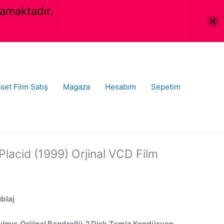
amaktadır.
set Film Satış
Magaza
Hesabım
Sepetim
Placid (1999) Orjinal VCD Film
ublaj
ılmış,Orijinal Bandrollü,2 Disk,Temiz Kondüsyon