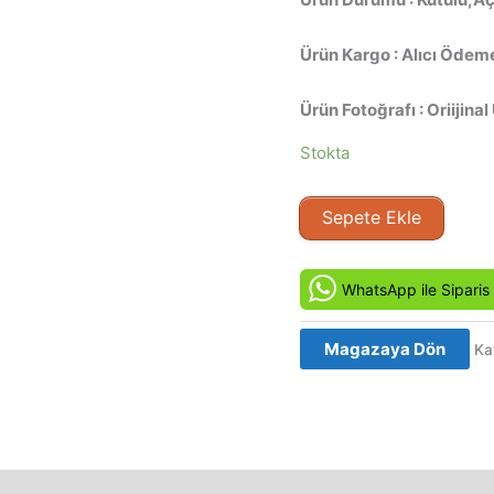
Ürün Kargo : Alıcı Ödeme
Ürün Fotoğrafı : Oriijinal
Stokta
Kara
Sepete Ekle
Göl
-
Lake
WhatsApp ile Siparis
Placid
(1999)
Magazaya Dön
Ka
Orjinal
VCD
Film
adet