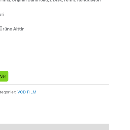
li
 Ürüne Aittir
 Ver
tegoriler:
VCD FILM