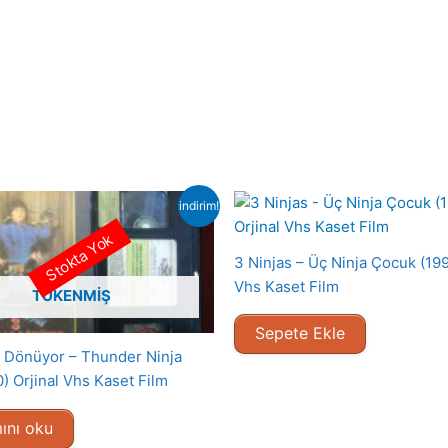
indirim!
Stokta Yok
3 Ninjas – Üç Ninja Çocuk (199
Vhs Kaset Film
TÜKENMIŞ
Sepete Ekle
ar Dönüyor – Thunder Ninja
) Orjinal Vhs Kaset Film
ını oku