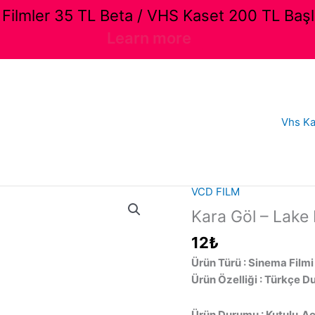
ilmler 35 TL Beta / VHS Kaset 200 TL Başl
Learn more
Vhs Ka
VCD FILM
Kara Göl – Lake 
12
₺
Ürün Türü : Sinema Filmi
Ürün Özelliği : Türkçe D
Ürün Durumu : Kutulu,Aç