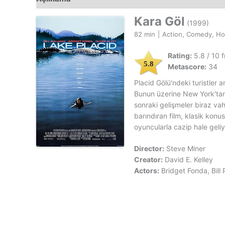
Kara Göl
(1999)
82 min
|
Action, Comedy, Ho
Rating:
5.8 / 10 
5.8
Metascore:
34
Placid Gölü'ndeki turistler a
Bunun üzerine New York'tan k
sonraki gelişmeler biraz vah
barındıran film, klasik kon
oyuncularla cazip hale geliy
Director:
Steve Miner
Creator:
David E. Kelley
Actors:
Bridget Fonda, Bill 