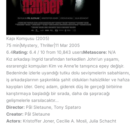
Kapı Komşusu
(2005)
75 min
|
Mystery, Thriller
|
11 Mar 2005
6.4
Rating:
6.4 / 10 from 10,843 users
Metascore:
N/A
Kız arkadaşı Ingrid tarafından terkedilen John'un yaşamı,
esrarengiz komşuları Kim ve Anne'le tanışınca epey değişir.
Bedeninde izlerle uyandığı tutku dolu sevişmelerin sabahlarını,
iş arkadaşlarının şaşkınlıkla şahit oldukları halsizlikler ve hafıza
kayıpları izler. Genç adam, giderek düş ile gerçeği birbirine
karıştırmaya başladığı bir sırada, daha da şaşıracağı
gelişmelerle sarsılacaktır...
Director:
Pål Sletaune, Tony Spataro
Creator:
Pål Sletaune
Actors:
Kristoffer Joner, Cecilie A. Mosli, Julia Schacht