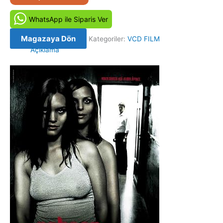
Komşusu
-
WhatsApp ile Siparis Ver
Naboer
(2005)
Magazaya Dön
Kategoriler:
VCD FILM
Orjinal
Açıklama
VCD
Film
adet