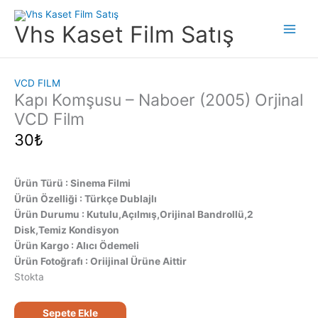
İçeriğe
atla
Vhs Kaset Film Satış
Main
Men
VCD FILM
Kapı Komşusu – Naboer (2005) Orjinal
VCD Film
30
₺
Ürün Türü : Sinema Filmi
Ürün Özelliği : Türkçe Dublajlı
Ürün Durumu : Kutulu,Açılmış,Orijinal Bandrollü,2
Disk,Temiz Kondisyon
Ürün Kargo : Alıcı Ödemeli
Ürün Fotoğrafı : Oriijinal Ürüne Aittir
Stokta
Kapı
Sepete Ekle