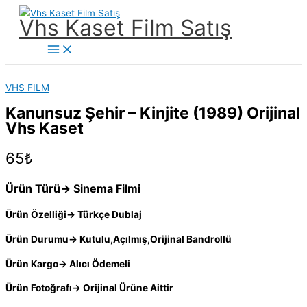
İçeriğe
Vhs Kaset Film Satış
atla
Main
Menu
VHS FILM
Kanunsuz Şehir – Kinjite (1989) Orijinal
Vhs Kaset
65
₺
Ürün Türü→ Sinema Filmi
Ürün Özelliği→ Türkçe Dublaj
Ürün Durumu→ Kutulu,Açılmış,Orijinal Bandrollü
Ürün Kargo→ Alıcı Ödemeli
Ürün Fotoğrafı→ Orijinal Ürüne Aittir