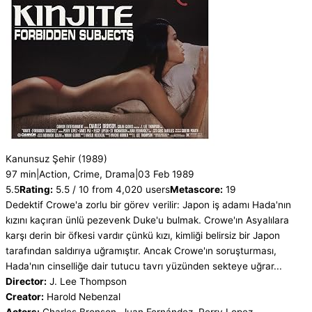
Kanunsuz Şehir
(1989)
97 min
|
Action, Crime, Drama
|
03 Feb 1989
5.5
Rating:
5.5 / 10 from 4,020 users
Metascore:
19
Dedektif Crowe'a zorlu bir görev verilir: Japon iş adamı Hada'nın
kızını kaçıran ünlü pezevenk Duke'u bulmak. Crowe'ın Asyalılara
karşı derin bir öfkesi vardır çünkü kızı, kimliği belirsiz bir Japon
tarafından saldırıya uğramıştır. Ancak Crowe'ın soruşturması,
Hada'nın cinselliğe dair tutucu tavrı yüzünden sekteye uğrar...
Director:
J. Lee Thompson
Creator:
Harold Nebenzal