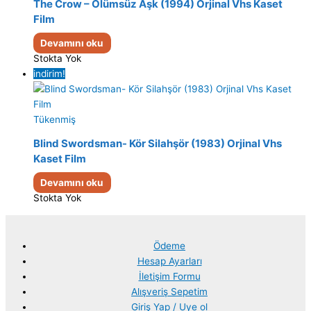
The Crow – Ölümsüz Aşk (1994) Orjinal Vhs Kaset
Film
Devamını oku
Stokta Yok
indirim!
Tükenmiş
Blind Swordsman- Kör Silahşör (1983) Orjinal Vhs
Kaset Film
Devamını oku
Stokta Yok
Ödeme
Hesap Ayarları
İletişim Formu
Alışveriş Sepetim
Giriş Yap / Uye ol