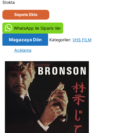
Stokta
Kanunsuz
Sepete Ekle
Şehir
-
WhatsApp ile Siparis Ver
Kinjite
(1989)
Magazaya Dön
Kategoriler:
VHS FILM
Orijinal
Açıklama
Vhs
Kaset
adet