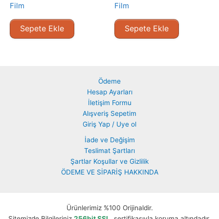
Film
Film
Sepete Ekle
Sepete Ekle
Ödeme
Hesap Ayarları
İletişim Formu
Alışveriş Sepetim
Giriş Yap / Uye ol
İade ve Değişim
Teslimat Şartları
Şartlar Koşullar ve Gizlilik
ÖDEME VE SİPARİŞ HAKKINDA
Ürünlerimiz %100 Orijinaldir.
Sitemizde Bilgileriniz
256bit SSL
sertifikasıyla koruma altındadır.