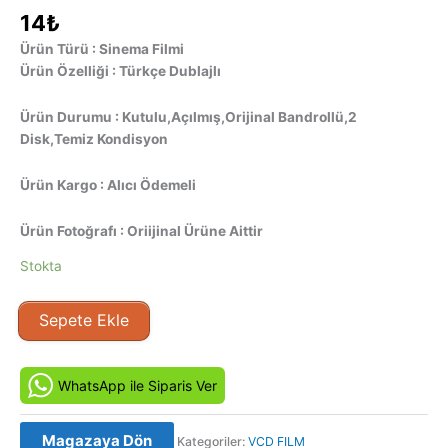
14
₺
Ürün Türü : Sinema Filmi
Ürün Özelliği : Türkçe Dublajlı
Ürün Durumu : Kutulu,Açılmış,Orijinal Bandrollü,2
Disk,Temiz Kondisyon
Ürün Kargo : Alıcı Ödemeli
Ürün Fotoğrafı : Oriijinal Ürüne Aittir
Stokta
Kanlı
Sepete Ekle
Tören
-
Bloody
WhatsApp ile Siparis Ver
Mary
(2006)
Magazaya Dön
Kategoriler:
VCD FILM
Orjinal