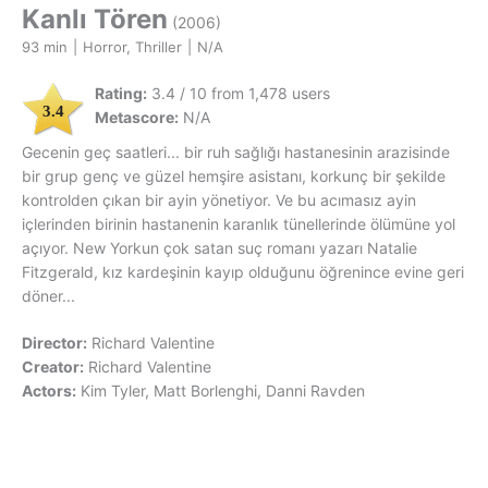
Kanlı Tören
(2006)
93 min
|
Horror, Thriller
|
N/A
Rating:
3.4 / 10 from 1,478 users
3.4
Metascore:
N/A
Gecenin geç saatleri... bir ruh sağlığı hastanesinin arazisinde
bir grup genç ve güzel hemşire asistanı, korkunç bir şekilde
kontrolden çıkan bir ayin yönetiyor. Ve bu acımasız ayin
içlerinden birinin hastanenin karanlık tünellerinde ölümüne yol
açıyor. New Yorkun çok satan suç romanı yazarı Natalie
Fitzgerald, kız kardeşinin kayıp olduğunu öğrenince evine geri
döner...
Director:
Richard Valentine
Creator:
Richard Valentine
Actors:
Kim Tyler, Matt Borlenghi, Danni Ravden