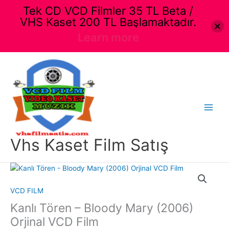
Tek CD VCD Filmler 35 TL Beta /
VHS Kaset 200 TL Başlamaktadır.
Learn more
İçeriğe
atla
Main
Menu
Vhs Kaset Film Satış
VCD FILM
Kanlı Tören – Bloody Mary (2006)
Orjinal VCD Film