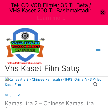
Tek CD VCD Filmler 35 TL Beta /
VHS Kaset 200 TL Başlamaktadır.
Learn more
İçeriğe
atla
Main
Menu
Vhs Kaset Film Satış
VHS FILM
Kamasutra 2 – Chinese Kamasutra