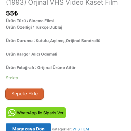
(1993) Orjinal VHS Video Kaset Film
55
₺
Ürün Türü : Sinema Filmi
Ürün Özelliği : Türkçe Dublaj
Ürün Durumu : Kutulu,Açılmış,Orijinal Bandrollü
Ürün Kargo : Alıcı Ödemeli
Ürün Fotoğrafı : Orijinal Ürüne Aittir
Stokta
Kamasutra
Sepete Ekle
2
-
Chinese
WhatsApp ile Siparis Ver
Kamasutra
(1993)
Magazaya Dön
Kategoriler:
VHS FILM
Orjinal