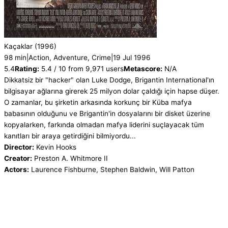
Kaçaklar
(1996)
98 min
|
Action, Adventure, Crime
|
19 Jul 1996
5.4
Rating:
5.4 / 10 from 9,971 users
Metascore:
N/A
Dikkatsiz bir "hacker" olan Luke Dodge, Brigantin International'ın
bilgisayar ağlarına girerek 25 milyon dolar çaldığı için hapse düşer.
O zamanlar, bu şirketin arkasında korkunç bir Küba mafya
babasının olduğunu ve Brigantin'in dosyalarını bir disket üzerine
kopyalarken, farkında olmadan mafya liderini suçlayacak tüm
kanıtları bir araya getirdiğini bilmiyordu...
Director:
Kevin Hooks
Creator:
Preston A. Whitmore II
Actors:
Laurence Fishburne, Stephen Baldwin, Will Patton