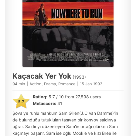
Kaçacak Yer Yok
(1993)
94 min
|
Action, Drama, Romance
|
15 Jan 1993
Rating:
5.7 / 10 from 27,898 users
5.7
Metascore:
41
Şövalye ruhlu mahkum Sam Gillen(J.C.Van Damme)'in
de bulunduğu tutukluları taşıyan bir konvoy saldırıya
uğrar. Saldırıyı düzenleyen Sam'in ortağı ölürken Sam
kaçmayı başarır. Sam ise oğlu Mookie ve kızı Bree ile