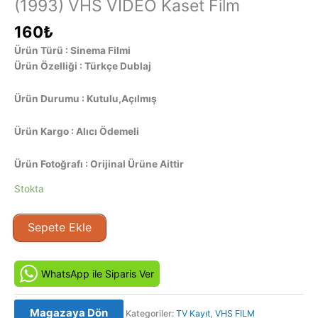
(1993) VHS VIDEO Kaset Film
160
₺
Ürün Türü : Sinema Filmi
Ürün Özelliği : Türkçe Dublaj
Ürün Durumu : Kutulu,Açılmış
Ürün Kargo : Alıcı Ödemeli
Ürün Fotoğrafı : Orijinal Ürüne Aittir
Stokta
Kaçacak
Sepete Ekle
Yer
Yok
-
WhatsApp ile Siparis Ver
Nowhere
to
Magazaya Dön
Kategoriler:
TV Kayıt
,
VHS FILM
Run