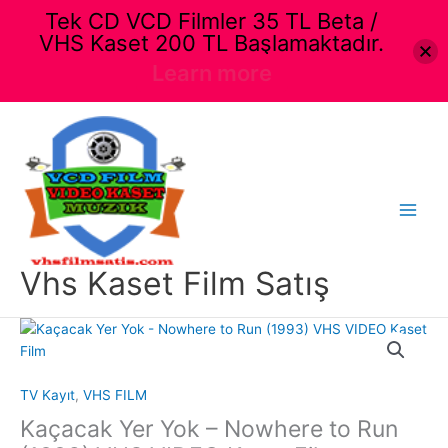
Tek CD VCD Filmler 35 TL Beta /
VHS Kaset 200 TL Başlamaktadır.
Learn more
İçeriğe
atla
Main
Menu
Vhs Kaset Film Satış
TV Kayıt
,
VHS FILM
Kaçacak Yer Yok – Nowhere to Run