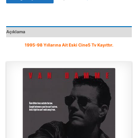
(1993)
VHS
VIDEO
Kaset
Açıklama
Film
adet
1995-98 Yıllarına Ait Eski Cine5 Tv Kayıttır.