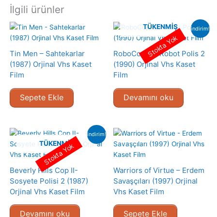
İlgili ürünler
TÜKENMIŞ
indirim!
Stokta Yok
Tin Men – Sahtekarlar
RoboCop 2 – Robot Polis 2
(1987) Orjinal Vhs Kaset
(1990) Orjinal Vhs Kaset
Film
Film
Sepete Ekle
Devamını oku
indirim!
TÜKENMIŞ
Stokta Yok
Beverly Hills Cop II-
Warriors of Virtue – Erdem
Sosyete Polisi 2 (1987)
Savaşçıları (1997) Orjinal
Orjinal Vhs Kaset Film
Vhs Kaset Film
Devamını oku
Sepete Ekle