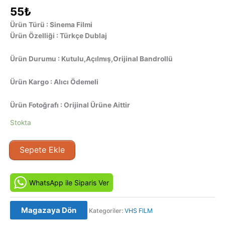
55
₺
Ürün Türü : Sinema Filmi
Ürün Özelliği : Türkçe Dublaj
Ürün Durumu : Kutulu,Açılmış,Orijinal Bandrollü
Ürün Kargo : Alıcı Ödemeli
Ürün Fotoğrafı : Orijinal Ürüne Aittir
Stokta
Jüri
Sepete Ekle
-
The
Juror
WhatsApp ile Siparis Ver
(1993)
Orjinal
Magazaya Dön
Kategoriler:
VHS FILM
Vhs
Kaset