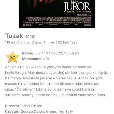
Tuzak
(1996)
118 min
|
Crime, Drama, Thriller
|
02 Feb 1996
Rating:
5.7 / 10 from 20,733 users
5.7
Metascore:
N/A
Annie Laird, New York’ta yaşayan bekar bir anne ve
heykeltıraştır. Hayatında büyük değişiklikler olur, çünkü büyük
bir mafya davasında jüri üyesi olarak seçilir. Ancak bu görev
masum bir vatandaş için sıradan bir sorumluluk olmaktan
çıkar. "Öğretmen" takma adlı gizemli ve soğukkanlı bir
suikastçı, Annie'yi tehdit ederek jüri kararını etkilemesini ister...
Director:
Brian Gibson
Creator:
George Dawes Green, Ted Tally