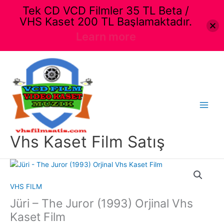
Tek CD VCD Filmler 35 TL Beta /
VHS Kaset 200 TL Başlamaktadır.
Learn more
İçeriğe
atla
Main
Menu
Vhs Kaset Film Satış
VHS FILM
Jüri – The Juror (1993) Orjinal Vhs
Kaset Film