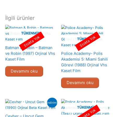
İlgili ürünler
TÜKENMIŞ
Stokta Yok
Stokta Yok
TÜKENMIŞ
Batman & Robin – Batman
ve Robin (1997) Orjinal Vhs
Police Academy- Polis
Kaset Film
Akademisi 5: Miami Sahili
Görevi (1988) Orjinal Vhs
Kaset Film
Devamını oku
Devamını oku
indirim!
TÜKENMIŞ
Stokta Yok
Cevher – Uncut Gem