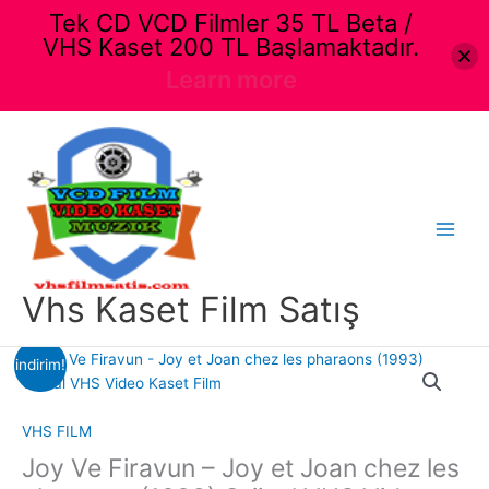
Tek CD VCD Filmler 35 TL Beta /
VHS Kaset 200 TL Başlamaktadır.
Learn more
İçeriğe
atla
Main
Menu
Vhs Kaset Film Satış
indirim!
VHS FILM
Joy Ve Firavun – Joy et Joan chez les