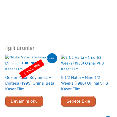
İlgili ürünler
indirim!
TÜKENMIŞ
Stokta Yok
Gözler Yalan Söylemez –
9 1/2 Hafta – Nine 1/2
L’intesa (1995) Orjinal Beta
Weeks (1986) Orjinal VHS
Kaset Film
Kaset Film
Devamını oku
Sepete Ekle