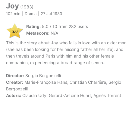
Joy
(1983)
102 min
|
Drama
|
27 Jul 1983
Rating:
5.0 / 10 from 282 users
5.0
Metascore:
N/A
This is the story about Joy who falls in love with an older man
(she has been looking for her missing father all her life), and
then travels around Paris with him and his other female
companion, experiencing a broad range of sexua...
Director:
Sergio Bergonzelli
Creator:
Marie-Françoise Hans, Christian Charrière, Sergio
Bergonzelli
Actors:
Claudia Udy, Gérard-Antoine Huart, Agnès Torrent