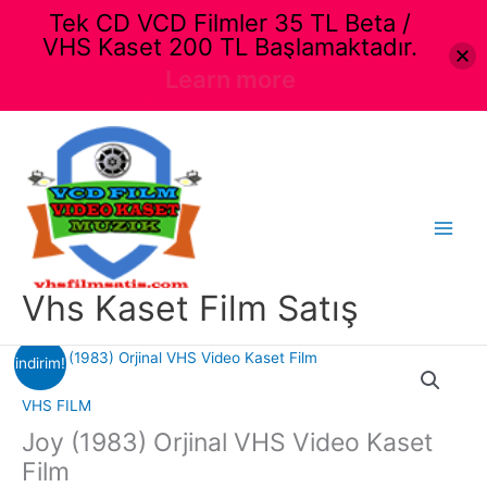
Tek CD VCD Filmler 35 TL Beta /
VHS Kaset 200 TL Başlamaktadır.
Learn more
İçeriğe
atla
Main
Menu
Vhs Kaset Film Satış
indirim!
VHS FILM
Joy (1983) Orjinal VHS Video Kaset
Film