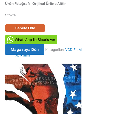
Ürün Fotoğrafı : Orijinal Ürüne Aittir
Stokta
JFK:
Sepete Ekle
Kapanmayan
Dosya
WhatsApp ile Siparis Ver
(1991)
Orijinal
Magazaya Dön
Kategoriler:
VCD FILM
VCD
Açıklama
Film
Satış
adet