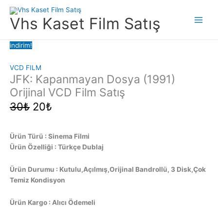
İçeriğe
atla
Vhs Kaset Film Satış
Main
Men
indirim!
VCD FILM
JFK: Kapanmayan Dosya (1991)
Orijinal VCD Film Satış
Orijinal
Şu
30
₺
20
₺
fiyat:
andaki
30₺.
fiyat:
20₺.
Ürün Türü : Sinema Filmi
Ürün Özelliği : Türkçe Dublaj
Ürün Durumu : Kutulu,Açılmış,Orijinal Bandrollü, 3 Disk,Çok
Temiz Kondisyon
Ürün Kargo : Alıcı Ödemeli