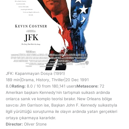
JFK: Kapanmayan Dosya
(1991)
189 min
|
Drama, History, Thriller
|
20 Dec 1991
8.0
Rating:
8.0 / 10 from 180,141 users
Metascore:
72
Amerikan başkanı Kennedy'nin tartışmalı suikastı ardında
onlarca sanık ve komplo teorisi bırakır. New Orleans bölge
savcısı Jim Garrison ise, Başkan John F. Kennedy suikastıyla
ilgili yürüttüğü soruşturma ile olayın ardında yatan gerçekleri
ortaya çıkarmaya kararlıdır.
Director:
Oliver Stone