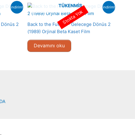
TÜKENMIŞ
indirim!
indirim!
Stokta Yok
e Dönüs 2
Back to the Future – Gelecege Dönüs 2
(1989) Orjinal Beta Kaset Film
Devamını oku
NDA