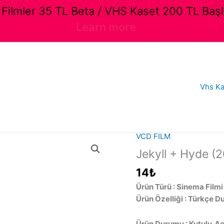
ilmler 35 TL Beta / VHS Kaset 200 TL Başl
Learn more
Vhs Ka
VCD FILM
Jekyll + Hyde (2
14
₺
Ürün Türü : Sinema Filmi
Ürün Özelliği : Türkçe D
Ürün Durumu : Kutulu,Aç