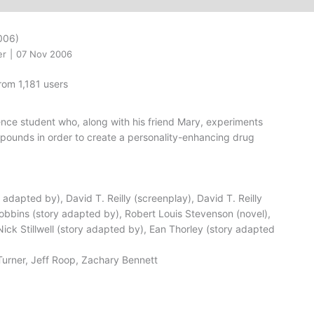
006)
er
|
07 Nov 2006
rom 1,181 users
ence student who, along with his friend Mary, experiments
pounds in order to create a personality-enhancing drug
 adapted by), David T. Reilly (screenplay), David T. Reilly
obbins (story adapted by), Robert Louis Stevenson (novel),
 Nick Stillwell (story adapted by), Ean Thorley (story adapted
Turner, Jeff Roop, Zachary Bennett