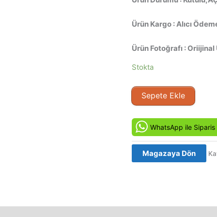
Ürün Kargo : Alıcı Ödeme
Ürün Fotoğrafı : Oriijinal
Stokta
Jekyll
Sepete Ekle
+
Hyde
(2006)
WhatsApp ile Siparis
Orjinal
VCD
Magazaya Dön
Ka
Film
Satış
adet