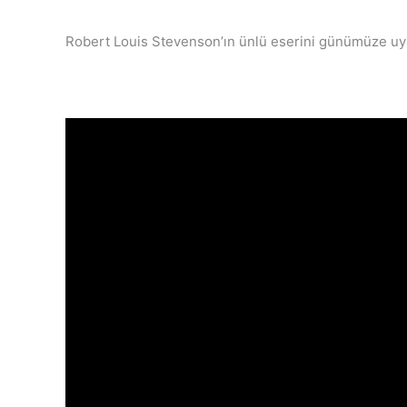
Robert Louis Stevenson’ın ünlü eserini günümüze uyarl