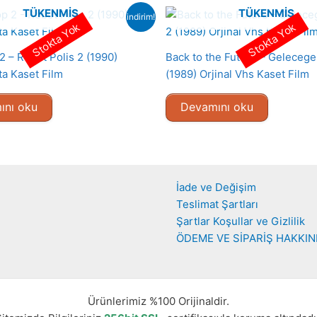
TÜKENMIŞ
TÜKENMIŞ
indirim!
Stokta Yok
Stokta Yok
 – Robot Polis 2 (1990)
Back to the Future – Geleceg
ta Kaset Film
(1989) Orjinal Vhs Kaset Film
ını oku
Devamını oku
İade ve Değişim
Teslimat Şartları
Şartlar Koşullar ve Gizlilik
ÖDEME VE SİPARİŞ HAKKI
Ürünlerimiz %100 Orijinaldir.