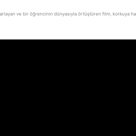
ayan ve bir öğrencinin dünyasıyla örtüştüren film, korkuya hasr