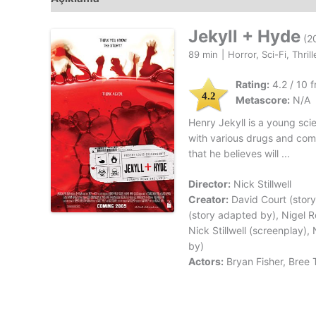
Jekyll + Hyde
(2
89 min
|
Horror, Sci-Fi, Thrill
Rating:
4.2 / 10 f
4.2
Metascore:
N/A
Henry Jekyll is a young sci
with various drugs and com
that he believes will ...
Director:
Nick Stillwell
Creator:
David Court (story
(story adapted by), Nigel R
Nick Stillwell (screenplay),
by)
Actors:
Bryan Fisher, Bree 