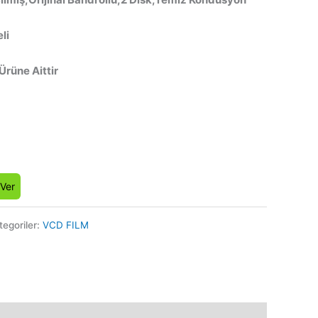
li
 Ürüne Aittir
 Ver
tegoriler:
VCD FILM