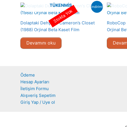
TÜKENMIŞ
indirim!
Stokta Yok
Dolaptaki Dehşet – Cameron’s Closet
RoboCop 2
(1988) Orjinal Beta Kaset Film
Orjinal Be
Devamını oku
Devam
Ödeme
Hesap Ayarları
İletişim Formu
Alışveriş Sepetim
Giriş Yap / Uye ol