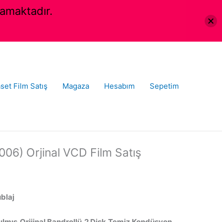
amaktadır.
set Film Satış
Magaza
Hesabım
Sepetim
006) Orjinal VCD Film Satış
ublaj
ılmış,Orijinal Bandrollü,2 Disk,Temiz Kondüsyon