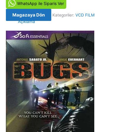
Bugs
WhatsApp ile Siparis Ver
(2003)
Orijinal
Magazaya Dön
Kategoriler:
VCD FILM
VCD
Açıklama
Film
adet