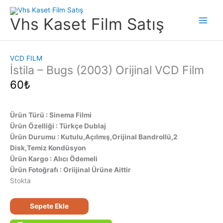
İçeriğe
atla
Vhs Kaset Film Satış
Main
Men
VCD FILM
İstila – Bugs (2003) Orijinal VCD Film
60
₺
Ürün Türü : Sinema Filmi
Ürün Özelliği : Türkçe Dublaj
Ürün Durumu : Kutulu,Açılmış,Orijinal Bandrollü,2
Disk,Temiz Kondüsyon
Ürün Kargo : Alıcı Ödemeli
Ürün Fotoğrafı : Oriijinal Ürüne Aittir
Stokta
İstila
Sepete Ekle
-