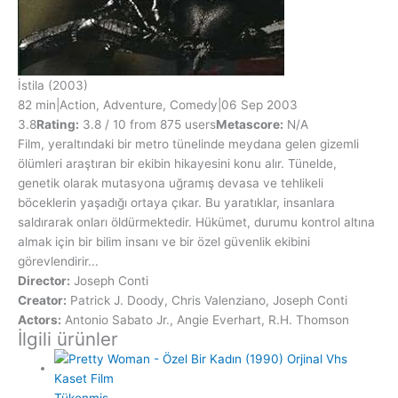
İstila
(2003)
82 min
|
Action, Adventure, Comedy
|
06 Sep 2003
3.8
Rating:
3.8 / 10 from 875 users
Metascore:
N/A
Film, yeraltındaki bir metro tünelinde meydana gelen gizemli
ölümleri araştıran bir ekibin hikayesini konu alır. Tünelde,
genetik olarak mutasyona uğramış devasa ve tehlikeli
böceklerin yaşadığı ortaya çıkar. Bu yaratıklar, insanlara
saldırarak onları öldürmektedir. Hükümet, durumu kontrol altına
almak için bir bilim insanı ve bir özel güvenlik ekibini
görevlendirir...
Director:
Joseph Conti
Creator:
Patrick J. Doody, Chris Valenziano, Joseph Conti
Actors:
Antonio Sabato Jr., Angie Everhart, R.H. Thomson
İlgili ürünler