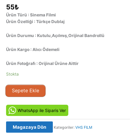
55
₺
Ürün Türü : Sinema Filmi
Ürün Özelliği : Türkçe Dublaj
Ürün Durumu : Kutulu,Açılmış,Orijinal Bandrollü
Ürün Kargo : Alıcı Ödemeli
Ürün Fotoğrafı : Orijinal Ürüne Aittir
Stokta
İntikam
Sepete Ekle
Hırsı
-
Posse
WhatsApp ile Siparis Ver
(1993)
Orijinal
Magazaya Dön
Kategoriler:
VHS FILM
Vhs
Kaset