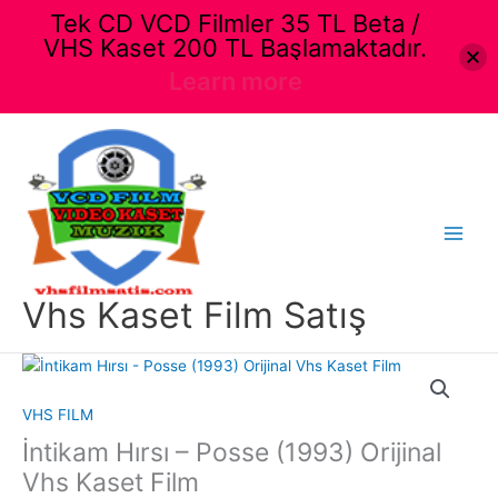
Tek CD VCD Filmler 35 TL Beta /
VHS Kaset 200 TL Başlamaktadır.
Learn more
İçeriğe
atla
Main
Menu
Vhs Kaset Film Satış
VHS FILM
İntikam Hırsı – Posse (1993) Orijinal
Vhs Kaset Film