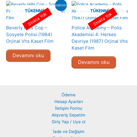
indirim!
TÜKENMIŞ
TÜKENMIŞ
Stokta Yok
Stokta Yok
Beverly Hills Cop –
Police Academy – Polis
Sosyete Polisi (1984)
Akademisi 4: Herkes
Orjinal Vhs Kaset Film
Devriye (1987) Orjinal Vhs
Kaset Film
Devamını oku
Devamını oku
Ödeme
Hesap Ayarları
İletişim Formu
Alışveriş Sepetim
Giriş Yap / Uye ol
İade ve Değişim