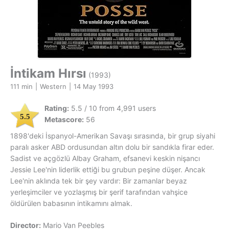
İntikam Hırsı
(1993)
111 min
|
Western
|
14 May 1993
Rating:
5.5 / 10 from 4,991 users
5.5
Metascore:
56
1898'deki İspanyol-Amerikan Savaşı sırasında, bir grup siyahi
paralı asker ABD ordusundan altın dolu bir sandıkla firar eder.
Sadist ve açgözlü Albay Graham, efsanevi keskin nişancı
Jessie Lee'nin liderlik ettiği bu grubun peşine düşer. Ancak
Lee'nin aklında tek bir şey vardır: Bir zamanlar beyaz
yerleşimciler ve yozlaşmış bir şerif tarafından vahşice
öldürülen babasının intikamını almak.
Director:
Mario Van Peebles