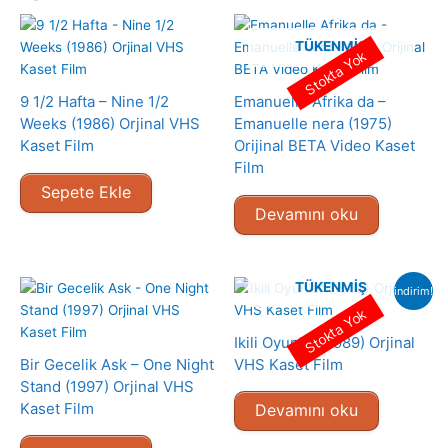
TÜKENMIŞ
Stokta Yok
9 1/2 Hafta – Nine 1/2
Emanuelle Afrika da –
Weeks (1986) Orjinal VHS
Emanuelle nera (1975)
Kaset Film
Orijinal BETA Video Kaset
Film
Sepete Ekle
Devamını oku
TÜKENMIŞ
indirim!
Stokta Yok
Ikili Oyunlar (1989) Orjinal
Bir Gecelik Ask – One Night
VHS Kaset Film
Stand (1997) Orjinal VHS
Kaset Film
Devamını oku