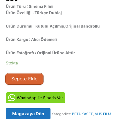
Ürün Türü : Sinema Filmi
Ürün Özelliği : Türkçe Dublaj
Ürün Durumu : Kutulu,Açılmış,Orijinal Bandrollü
Ürün Kargo : Alıcı Ödemeli
Ürün Fotoğrafı : Orijinal Ürüne Aittir
Stokta
Hüzün
Sepete Ekle
(1984)
Orjinal
Beta
WhatsApp ile Siparis Ver
Kaset
Film
Magazaya Dön
Kategoriler:
BETA KASET
,
VHS FILM
adet