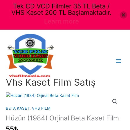
Tek CD VCD Filmler 35 TL Beta /
VHS Kaset 200 TL Başlamaktadır.
Learn more
İçeriğe
atla
Main
Menu
Vhs Kaset Film Satış
BETA KASET
,
VHS FILM
Hüzün (1984) Orjinal Beta Kaset Film
55
₺