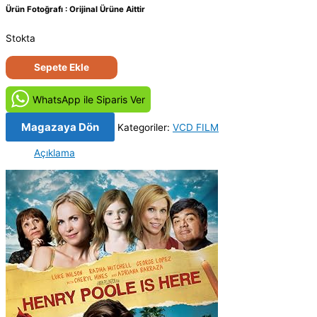
Ürün Fotoğrafı : Orijinal Ürüne Aittir
Stokta
Henry
Sepete Ekle
Poole
Buradaydı
WhatsApp ile Siparis Ver
-
Henry
Magazaya Dön
Kategoriler:
VCD FILM
Poole
Açıklama
Is
Here
(2008)
Orijinal
VCD
Film
Satış
adet