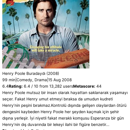
Henry Poole Buradaydı
(2008)
99 min
|
Comedy, Drama
|
15 Aug 2008
6.4
Rating:
6.4 / 10 from 13,282 users
Metascore:
44
Henry Poole mutsuz bir insan olarak hayattan saklanarak yaşamayı
seçer. Fakat Henry umut etmeyi bıraksa da umudun kudreti
Henry’nin peşini bırakmaz.Kontrolü dışında gelişen olaylardan ötürü
dengesini kaybeden Henry Poole her şeyden kaçmak için şehir
dışına yerleşir. İyi niyetli fakat meraklı komşusu Esperanza bir gün
Henry’nin dış duvarında bir lekeyi ilahi bir figüre benzetir...