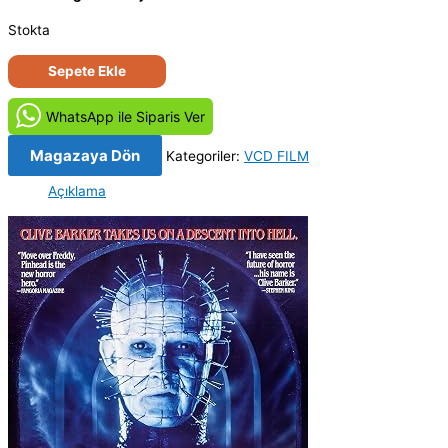
Stokta
Hellraiser
Sepete Ekle
2
-
WhatsApp ile Siparis Ver
Hellbound:
Hellraiser
Magazaya Dön
Kategoriler:
VCD FILM
II
Açıklama
(1988)
Orjinal
VCD
Film
adet