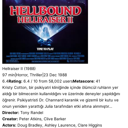
Hellraiser II
(1988)
97 min
|
Horror, Thriller
|
23 Dec 1988
6.4
Rating:
6.4 / 10 from 58,002 users
Metascore:
41
Kristy Cotton, bir psikiyatri kliniğinde içinde ölümcül ruhların yer
aldığı bir bilmecenin kullanıldığını ve üzerinde deneyler yapıldığını
öğrenir. Psikiyatristi Dr. Channard karanlık ve gizemli bir kutu ve
onun yeniden yarattığı Julia tarafından etki altına alınmıştır...
Director:
Tony Randel
Creator:
Peter Atkins, Clive Barker
Actors:
Doug Bradley, Ashley Laurence, Clare Higgins