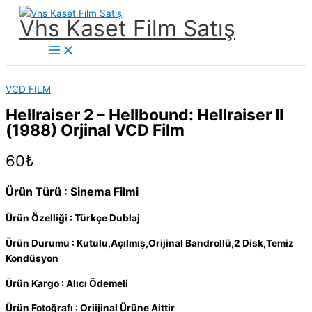
İçeriğe
Vhs Kaset Film Satış
atla
Main
Menu
VCD FILM
Hellraiser 2 – Hellbound: Hellraiser II
(1988) Orjinal VCD Film
60
₺
Ürün Türü : Sinema Filmi
Ürün Özelliği : Türkçe Dublaj
Ürün Durumu : Kutulu,Açılmış,Orijinal Bandrollü,2 Disk,Temiz
Kondüsyon
Ürün Kargo : Alıcı Ödemeli
Ürün Fotoğrafı : Oriijinal Ürüne Aittir