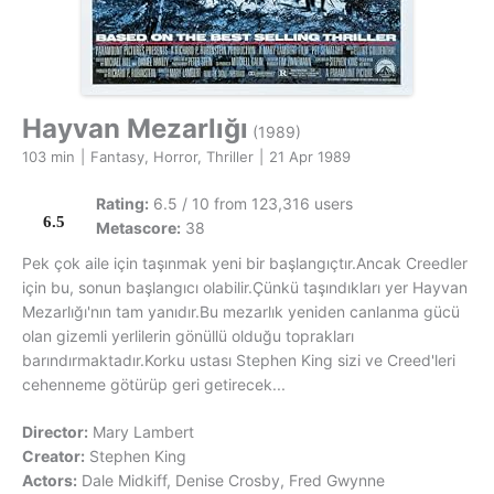
Hayvan Mezarlığı
(1989)
103 min
|
Fantasy, Horror, Thriller
|
21 Apr 1989
Rating:
6.5 / 10 from 123,316 users
6.5
Metascore:
38
Pek çok aile için taşınmak yeni bir başlangıçtır.Ancak Creedler
için bu, sonun başlangıcı olabilir.Çünkü taşındıkları yer Hayvan
Mezarlığı'nın tam yanıdır.Bu mezarlık yeniden canlanma gücü
olan gizemli yerlilerin gönüllü olduğu toprakları
barındırmaktadır.Korku ustası Stephen King sizi ve Creed'leri
cehenneme götürüp geri getirecek...
Director:
Mary Lambert
Creator:
Stephen King
Actors:
Dale Midkiff, Denise Crosby, Fred Gwynne