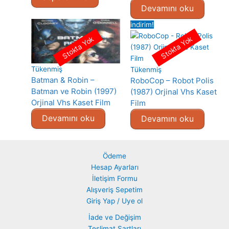
Devamını oku
indirim!
Stokta Yok
Stokta Yok
Tükenmiş
Tükenmiş
Batman & Robin –
RoboCop – Robot Polis
Batman ve Robin (1997)
(1987) Orjinal Vhs Kaset
Orjinal Vhs Kaset Film
Film
Devamını oku
Devamını oku
Ödeme
Hesap Ayarları
İletişim Formu
Alışveriş Sepetim
Giriş Yap / Uye ol
İade ve Değişim
Teslimat Şartları