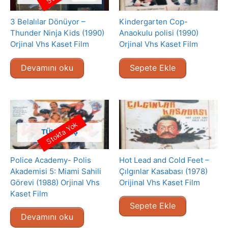
3 Belalılar Dönüyor –
Kindergarten Cop-
Thunder Ninja Kids (1990)
Anaokulu polisi (1990)
Orjinal Vhs Kaset Film
Orjinal Vhs Kaset Film
Devamını oku
Sepete Ekle
Stokta Yok
TÜKENMIŞ
Police Academy- Polis
Hot Lead and Cold Feet –
Akademisi 5: Miami Sahili
Çılgınlar Kasabası (1978)
Görevi (1988) Orjinal Vhs
Orijinal Vhs Kaset Film
Kaset Film
Sepete Ekle
Devamını oku