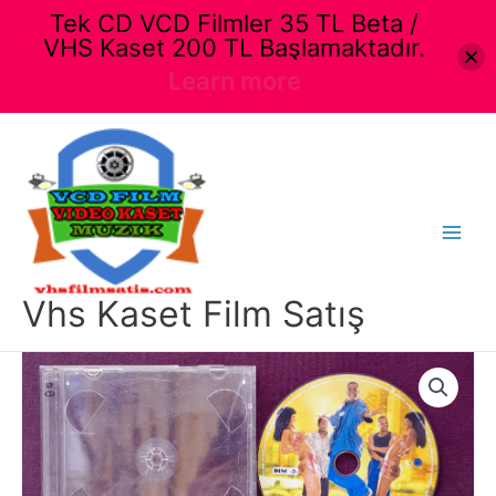
Tek CD VCD Filmler 35 TL Beta /
VHS Kaset 200 TL Başlamaktadır.
Learn more
İçeriğe
atla
Main
Menu
Vhs Kaset Film Satış