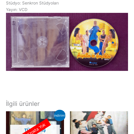
Stüdyo: Senkron Stüdyoları
Yayın: VCD
İlgili ürünler
indirim!
Stokta Yok
TÜKENMIŞ