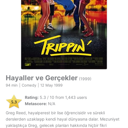
Hayaller ve Gerçekler
(1999)
94 min
|
Comedy
|
12 May 1999
Rating:
5.3 / 10 from 1,443 users
5.3
Metascore:
N/A
Greg Reed, hayalperest bir lise öğrencisidir ve sürekli
derslerden uzaklaşıp kendi hayal dünyasına dalar. Mezuniyet
yaklaştıkça Greg, gelecek planları hakkında hiçbir fikri