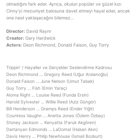
olmadığını fark eder. Ayrıca, okulun popüler ve güzel kızı
Cinny'yi mezuniyet balosuna davet etmeyi hayal eder, ancak
ona nasıl yaklaşacağını bilemez...
Director:
David Raynr
Creator:
Gary Hardwick
Actors:
Deon Richmond, Donald Faison, Guy Torry
Trippin’ / Hayaller ve Gerçekler Seslendirme Kadrosu
Deon Richmond … Gregory Reed (Uğur Arslanoğlu)
Donald Faison … June Nelson (Umut Tabak)
Guy Torry … Fish (Emin Yaraç)
Aloma Right … Louise Reed (Funda Ersin)
Harold Sylvester … Willie Reed (Aziz Güngör)
Bill Henderson … Gramps Reed (Ender Yiğit)
Countess Vaughn … Anetta Jones (Özlem Özbay)
Stoney Jackson … Kenyatta (Faruk Akgören)
Dartanyan Edmonds … LaDomal (Hakan Akın)
Davis Henry … Philip Newhouse (İsmail Bozkurt)