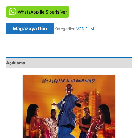
Gerçekler
-
WhatsApp ile Siparis Ver
Trippin'
(1999)
Magazaya Dön
Kategoriler:
VCD FILM
Orijinal
VCD
Film
Satış
adet
Açıklama