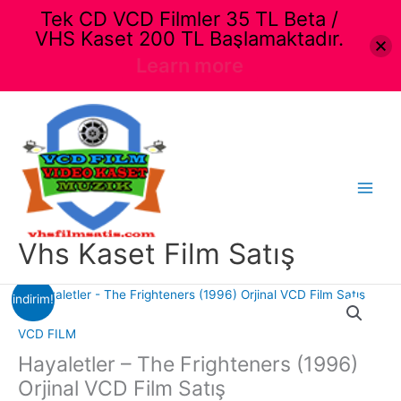
Tek CD VCD Filmler 35 TL Beta /
VHS Kaset 200 TL Başlamaktadır.
Learn more
İçeriğe
atla
Main
Menu
Vhs Kaset Film Satış
indirim!
VCD FILM
Hayaletler – The Frighteners (1996)
Orjinal VCD Film Satış