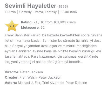
Sevimli Hayaletler
(1996)
110 min
|
Comedy, Drama, Fantasy
|
19 Jul 1996
Rating:
7.1 / 10 from 101,803 users
7.1
Metascore:
52
Frank Bannister karısını bir kazada kaybettikten sonra ruhlarla
iletişim kurmaya başlar. Bannister bu süreçte üç ruhla iyi dost
olur. Sosyal yaşamdan uzaklaşan ve mimarlık mesleğinden
ayrılan Bannister, evinde karısı ile birlikte hayalini kurduğu evi
tasarlamaktadır. Para kazanmak için çalışması gerektiğinde
ise, yeni yeteneğini nakite dönüştürmeyi becerir...
Director:
Peter Jackson
Creator:
Fran Walsh, Peter Jackson
Actors:
Michael J. Fox, Trini Alvarado, Peter Dobson