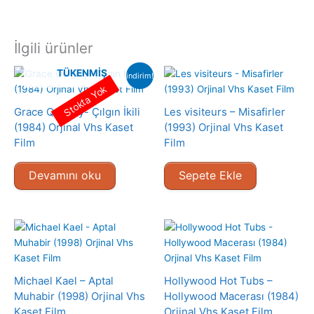
İlgili ürünler
TÜKENMIŞ
indirim!
Stokta Yok
Grace Quigley- Çılgın İkili
Les visiteurs – Misafirler
(1984) Orjinal Vhs Kaset
(1993) Orjinal Vhs Kaset
Film
Film
Devamını oku
Sepete Ekle
Michael Kael – Aptal
Hollywood Hot Tubs –
Muhabir (1998) Orjinal Vhs
Hollywood Macerası (1984)
Kaset Film
Orjinal Vhs Kaset Film