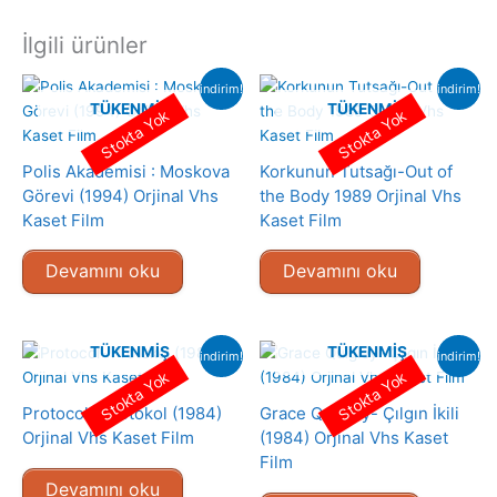
İlgili ürünler
indirim!
indirim!
TÜKENMIŞ
TÜKENMIŞ
Stokta Yok
Stokta Yok
Polis Akademisi : Moskova
Korkunun Tutsağı-Out of
Görevi (1994) Orjinal Vhs
the Body 1989 Orjinal Vhs
Kaset Film
Kaset Film
Devamını oku
Devamını oku
TÜKENMIŞ
TÜKENMIŞ
indirim!
indirim!
Stokta Yok
Stokta Yok
Protocol- Protokol (1984)
Grace Quigley- Çılgın İkili
Orjinal Vhs Kaset Film
(1984) Orjinal Vhs Kaset
Film
Devamını oku