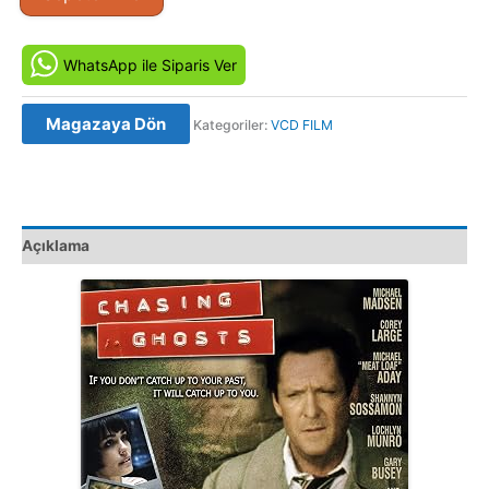
Laneti
-
Chasing
WhatsApp ile Siparis Ver
Ghosts
(2005)
Magazaya Dön
Kategoriler:
VCD FILM
Orijinal
VCD
Film
adet
Açıklama