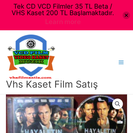
Tek CD VCD Filmler 35 TL Beta /
VHS Kaset 200 TL Başlamaktadır.
Learn more
İçeriğe
atla
Main
Menu
Vhs Kaset Film Satış