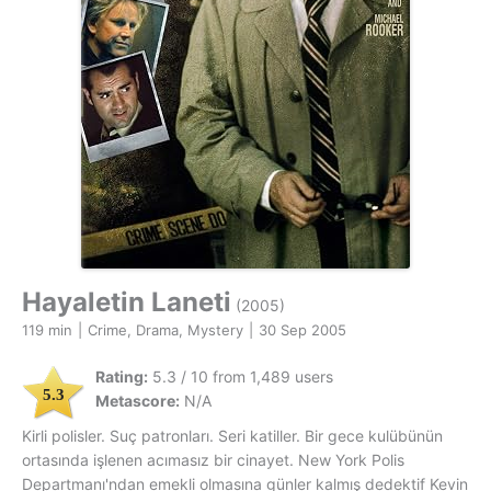
Hayaletin Laneti
(2005)
119 min
|
Crime, Drama, Mystery
|
30 Sep 2005
Rating:
5.3 / 10 from 1,489 users
5.3
Metascore:
N/A
Kirli polisler. Suç patronları. Seri katiller. Bir gece kulübünün
ortasında işlenen acımasız bir cinayet. New York Polis
Departmanı'ndan emekli olmasına günler kalmış dedektif Kevin