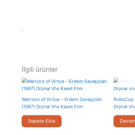
;
İlgili ürünler
Warriors of Virtue – Erdem Savaşçıları
RoboCop 2
(1997) Orjinal Vhs Kaset Film
Orjinal Vh
Sepete Ekle
Devam