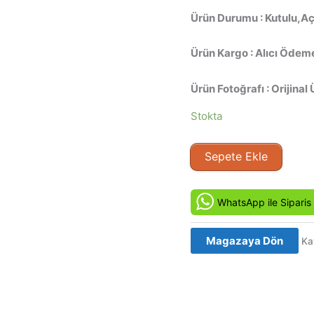
Ürün Durumu : Kutulu,Aç
Ürün Kargo : Alıcı Ödeme
Ürün Fotoğrafı : Orijinal 
Stokta
Hasat
Sepete Ekle
-
Slash
(2002)
WhatsApp ile Siparis
Orijinal
VCD
Magazaya Dön
Ka
Film
Satış
adet