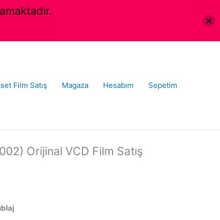
amaktadır.
set Film Satış
Magaza
Hesabım
Sepetim
002) Orijinal VCD Film Satış
ublaj