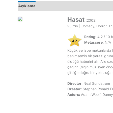
Açıklama
Hasat
(2002)
93 min
|
Comedy, Horror, Thri
Rating:
4.2 / 10 
4.2
Metascore:
N/A
Küçük ve izbe mekanlarda k
benimsemiş bir yeraltı grubu
öldüğü haberini alır. Aile uz
çağırır. Çılgın müzisyen ön
çiftliğe doğru bir yolculuğa ç
Director:
Neal Sundstrom
Creator:
Stephen Ronald Fr
Actors:
Adam Woolf, Danny