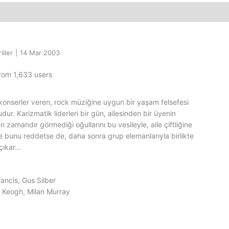
ller
|
14 Mar 2003
from 1,633 users
onserler veren, rock müziğine uygun bir yaşam felsefesi
dur. Karizmatik liderleri bir gün, ailesinden bir üyenin
un zamandır görmediği oğullarını bu vesileyle, aile çiftliğine
ce bunu reddetse de, daha sonra grup elemanlarıyla birlikte
ıkar...
ancis, Gus Silber
 Keogh, Milan Murray