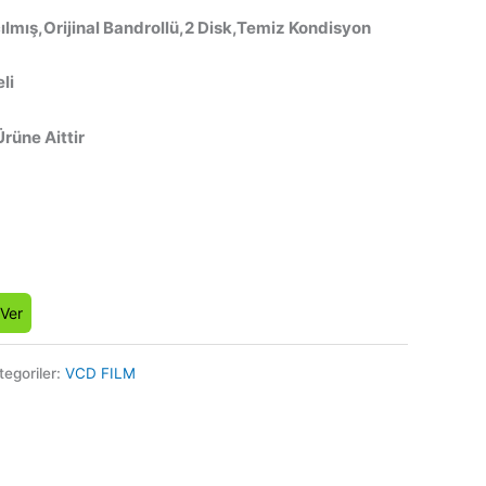
ılmış,Orijinal Bandrollü,2 Disk,Temiz Kondisyon
li
Ürüne Aittir
 Ver
tegoriler:
VCD FILM