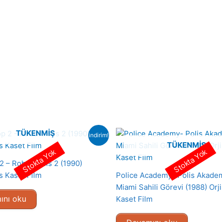
TÜKENMIŞ
indirim!
TÜKENMIŞ
Stokta Yok
Stokta Yok
 – Robot Polis 2 (1990)
s Kaset Film
Police Academy- Polis Akadem
Miami Sahili Görevi (1988) Orj
ını oku
Kaset Film