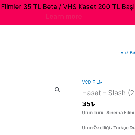
ilmler 35 TL Beta / VHS Kaset 200 TL Başl
Learn more
Vhs Ka
VCD FILM
Hasat – Slash (2
35
₺
Ürün Türü : Sinema Filmi
Ürün Özelliği : Türkçe D