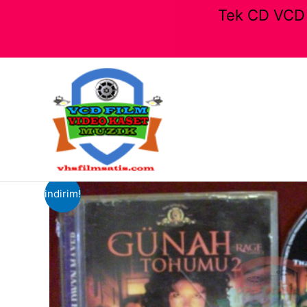
Tek CD VCD F
İçeriğe
atla
indirim!