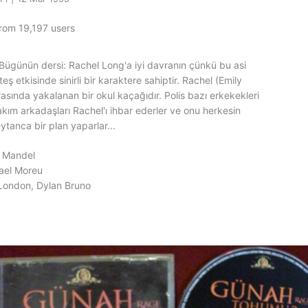
from 19,197 users
 Bügünün dersi: Rachel Long'a iyi davranın çünkü bu asi
ş etkisinde sinirli bir karaktere sahiptir. Rachel (Emily
ırasında yakalanan bir okul kaçağıdır. Polis bazı erkekekleri
kım arkadaşları Rachel'ı ihbar ederler ve onu herkesin
ytanca bir plan yaparlar...
t Mandel
ael Moreu
 London, Dylan Bruno