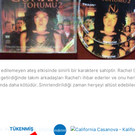
edilemeyen ateş etkisinde sinirli bir karaktere sahiptir. Rachel 
 getirdiğinde takım arkadaşları Rachel’ı ihbar ederler ve onu her
a daha kötüdür..Sinirlendirildiği zaman herşeyi altüst edebilece
TÜKENMIŞ
indirim!