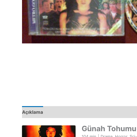
Açıklama
Günah Tohumu
104 min
|
Drama, Horror, Sci-