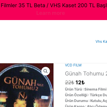
ilmler 35 TL Beta / VHS Kaset 200 TL Başl
Learn more
Vhs Ka
VCD FILM
Günah Tohumu 2 
Orijinal
Şu
22
₺
12
₺
fiyat:
andaki
Ürün Türü : Sinema Filmi
22₺.
fiyat:
Ürün Özelliği : Türkçe Du
12₺.
Ürün Durumu : Kutulu,Aç
Ürün Kargo : Alıcı Ödeme