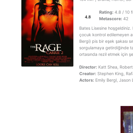
Rating:
4.8 / 10 
4.8
Metascore:
42
Bates Lisesine hoşgeldiniz.
çocuk kontrol edilemeyen ate
Bergi) pis bir eşek şakası s
sorgulamaya getirdiğinde ta
ortasında rezil etmek için şe
Director:
Katt Shea, Rober
Creator:
Stephen King, Raf
Actors:
Emily Bergl, Jason