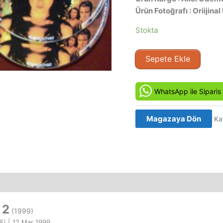
Ürün Fotoğrafı : Oriijinal
Stokta
Günah
Sepete Ekle
Tohumu
2
-
WhatsApp ile Siparis
Carrie
2
Magazaya Dön
Ka
(1999)
Orijinal
VCD
adet
 2
(1999)
Fi
|
12 Mar 1999