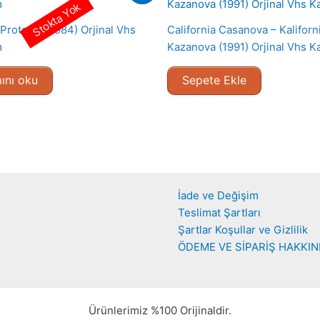
Stokta Yok
Protokol (1984) Orjinal Vhs
California Casanova – Kaliforni
m
Kazanova (1991) Orjinal Vhs K
ını oku
Sepete Ekle
İade ve Değişim
Teslimat Şartları
Şartlar Koşullar ve Gizlilik
ÖDEME VE SİPARİŞ HAKKI
Ürünlerimiz %100 Orijinaldir.