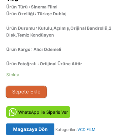
Ürün Türü : Sinema Filmi
Ürün Özelliği : Türkçe Dublaj
Ürün Durumu : Kutulu,Açılmış,Orijinal Bandrollü,2
Disk,Temiz Kondüsyon
Ürün Kargo : Alıcı Ödemeli
Ürün Fotoğrafı : Oriijinal Ürüne Aittir
Stokta
Gothika
Sepete Ekle
(2003)
Orijinal
VCD
WhatsApp ile Siparis Ver
Film
Satış
Magazaya Dön
Kategoriler:
VCD FILM
adet