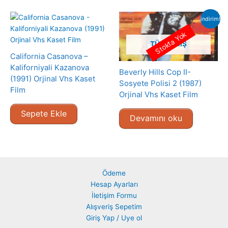
indirim!
Stokta Yok
TÜKENMIŞ
California Casanova –
Kaliforniyali Kazanova
Beverly Hills Cop II-
(1991) Orjinal Vhs Kaset
Sosyete Polisi 2 (1987)
Film
Orjinal Vhs Kaset Film
Sepete Ekle
Devamını oku
Ödeme
Hesap Ayarları
İletişim Formu
Alışveriş Sepetim
Giriş Yap / Uye ol