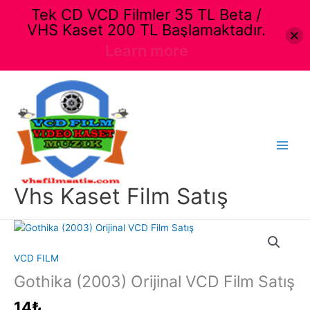
Tek CD VCD Filmler 35 TL Beta /
VHS Kaset 200 TL Başlamaktadır.
Learn more
İçeriğe
atla
Main
Menu
Vhs Kaset Film Satış
VCD FILM
Gothika (2003) Orijinal VCD Film Satış
14
₺