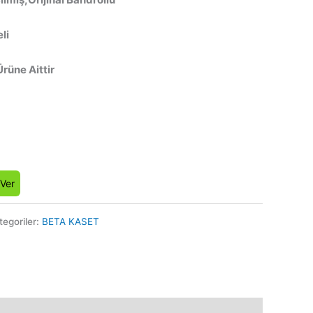
li
Ürüne Aittir
 Ver
tegoriler:
BETA KASET