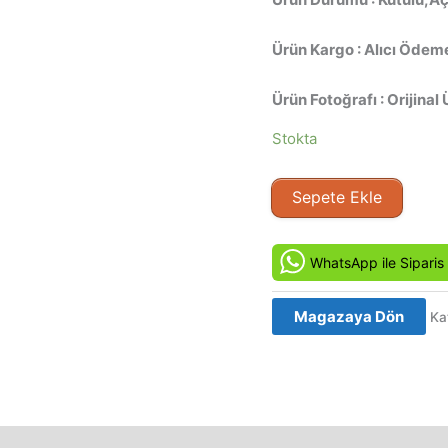
Ürün Kargo : Alıcı Ödeme
Ürün Fotoğrafı : Orijinal 
Stokta
Gizli
Sepete Ekle
Oyun
(1986)
Orjinal
WhatsApp ile Siparis
BETA
Video
Magazaya Dön
Ka
Kaset
Film
adet