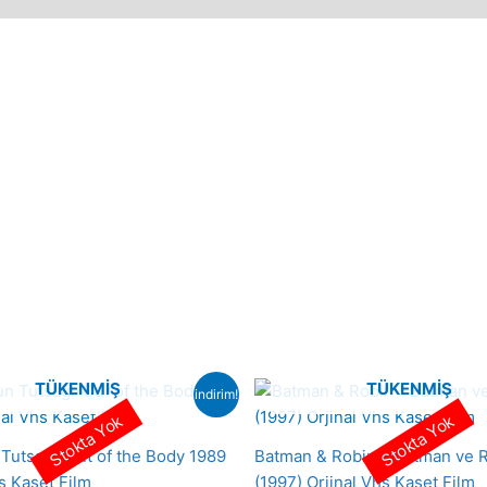
TÜKENMIŞ
TÜKENMIŞ
indirim!
Stokta Yok
Stokta Yok
Tutsağı-Out of the Body 1989
Batman & Robin – Batman ve 
s Kaset Film
(1997) Orjinal Vhs Kaset Film