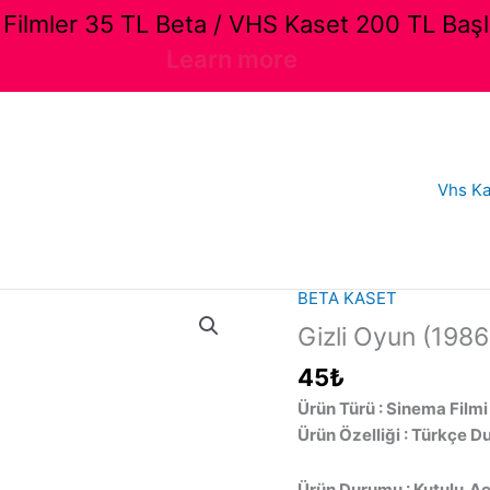
ilmler 35 TL Beta / VHS Kaset 200 TL Başl
Learn more
Vhs Ka
BETA KASET
Gizli Oyun (1986
45
₺
Ürün Türü : Sinema Filmi
Ürün Özelliği : Türkçe D
Ürün Durumu : Kutulu,Açı