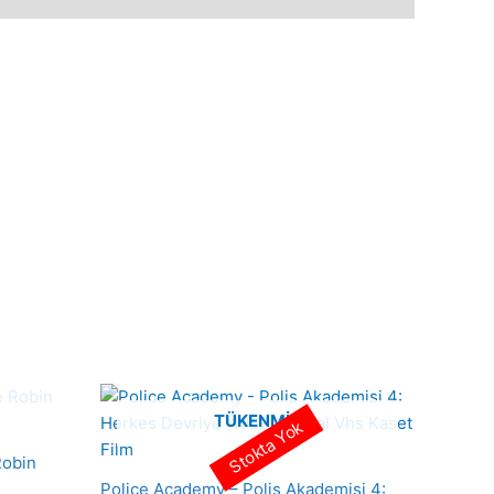
TÜKENMIŞ
Stokta Yok
Robin
Police Academy – Polis Akademisi 4: