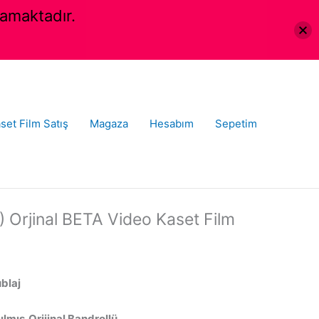
amaktadır.
set Film Satış
Magaza
Hesabım
Sepetim
) Orjinal BETA Video Kaset Film
ublaj
lmış,Orijinal Bandrollü