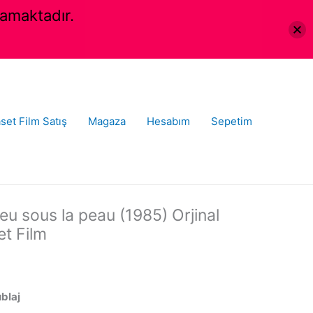
amaktadır.
set Film Satış
Magaza
Hesabım
Sepetim
 feu sous la peau (1985) Orjinal
t Film
ublaj