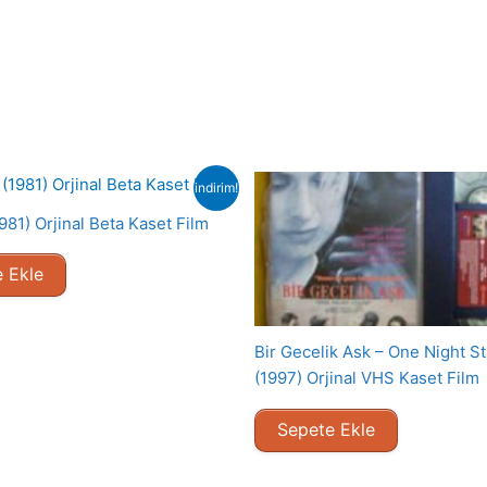
indirim!
981) Orjinal Beta Kaset Film
 Ekle
Bir Gecelik Ask – One Night S
(1997) Orjinal VHS Kaset Film
Sepete Ekle