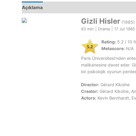
Açıklama
Gizli Hisler
(1985)
93 min
|
Drama
|
17 Jul 1985
Rating:
5.2 / 10 
5.2
Metascore:
N/A
Paris Üniversitesi'nden entel
malikanesine davet eder. Gö
bir psikolojik oyunun perdes
Director:
Gérard Kikoïne
Creator:
Gérard Kikoïne, A
Actors:
Kevin Bernhardt, E