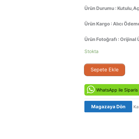
Ürün Durumu : Kutulu,Açı
Ürün Kargo : Alıcı Ödeme
Ürün Fotoğrafı : Orijinal 
Stokta
Gizli
Sepete Ekle
Hisler
-
Le
WhatsApp ile Siparis
feu
sous
Magazaya Dön
Ka
la
peau
(1985)
Orjinal