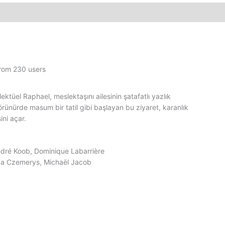
BETA
Video
Kaset
Film
adet
from 230 users
ektüel Raphael, meslektaşını ailesinin şatafatlı yazlık
rünürde masum bir tatil gibi başlayan bu ziyaret, karanlık
ini açar.
ndré Koob, Dominique Labarrière
va Czemerys, Michaël Jacob