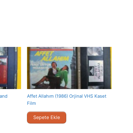
tand
Affet Allahım (1986) Orjinal VHS Kaset
Film
Sepete Ekle