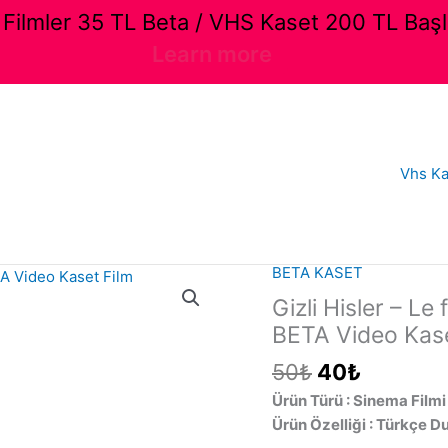
ilmler 35 TL Beta / VHS Kaset 200 TL Başl
Learn more
Vhs Ka
BETA KASET
Gizli Hisler – Le
BETA Video Kase
Orijinal
Şu
50
₺
40
₺
fiyat:
andaki
Ürün Türü : Sinema Filmi
50₺.
fiyat:
Ürün Özelliği : Türkçe D
40₺.