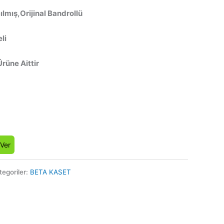
lmış,Orijinal Bandrollü
li
Ürüne Aittir
 Ver
tegoriler:
BETA KASET