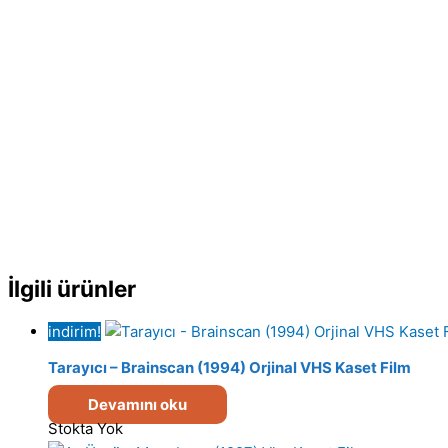
İlgili ürünler
indirim!
Tarayıcı – Brainscan (1994) Orjinal VHS Kaset Film
Devamını oku
Stokta Yok