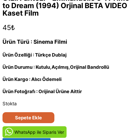
to Dream (1994) Orjinal BETA VIDEO
Kaset Film
45
₺
Ürün Türü : Sinema Filmi
Ürün Özelliği : Türkçe Dublaj
Ürün Durumu : Kutulu,Açılmış,Orijinal Bandrollü
Ürün Kargo : Alıcı Ödemeli
Ürün Fotoğrafı : Orijinal Ürüne Aittir
Stokta
Gizli
Sepete Ekle
Fantezi
-
WhatsApp ile Siparis Ver
Emmanuelle