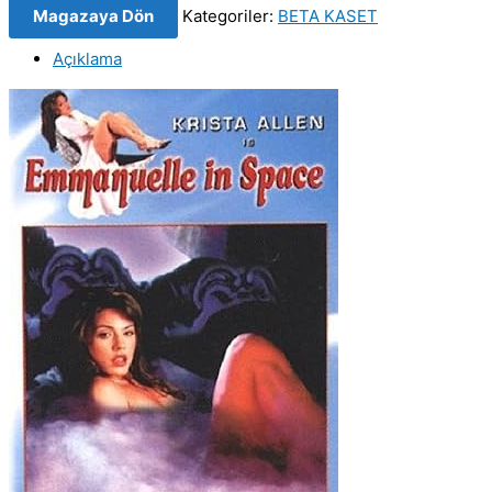
Magazaya Dön
Kategoriler:
BETA KASET
5:
A
Açıklama
Time
to
Dream
(1994)
Orjinal
BETA
VIDEO
Kaset
Film
adet