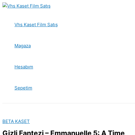
İçeriğe
atla
Vhs Kaset Film Satış
Magaza
Hesabım
Sepetim
BETA KASET
Gizli Fantezi – Emmanuelle 5: A Time