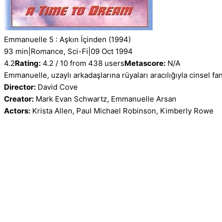
Emmanuelle 5 : Aşkın İçinden
(1994)
93 min
|
Romance, Sci-Fi
|
09 Oct 1994
4.2
Rating:
4.2 / 10 from 438 users
Metascore:
N/A
Emmanuelle, uzaylı arkadaşlarına rüyaları aracılığıyla cinsel fa
Director:
David Cove
Creator:
Mark Evan Schwartz, Emmanuelle Arsan
Actors:
Krista Allen, Paul Michael Robinson, Kimberly Rowe