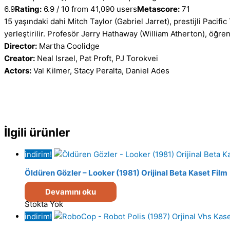
6.9
Rating:
6.9 / 10 from 41,090 users
Metascore:
71
15 yaşındaki dahi Mitch Taylor (Gabriel Jarret), prestijli Pacifi
yerleştirilir. Profesör Jerry Hathaway (William Atherton), öğren
Director:
Martha Coolidge
Creator:
Neal Israel, Pat Proft, PJ Torokvei
Actors:
Val Kilmer, Stacy Peralta, Daniel Ades
İlgili ürünler
indirim!
Öldüren Gözler – Looker (1981) Orijinal Beta Kaset Film
Devamını oku
Stokta Yok
indirim!