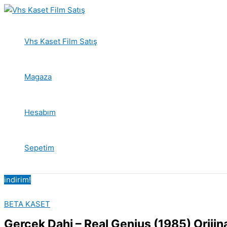
İçeriğe
atla
Vhs Kaset Film Satış
Magaza
Hesabım
Sepetim
indirim!
BETA KASET
Gerçek Dahi – Real Genius (1985) Orijin