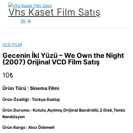
İçeriğe
Vhs Kaset Film Satış
atla
Main
Menu
VCD FILM
Gecenin İki Yüzü – We Own the Night
(2007) Orijinal VCD Film Satış
10
₺
Ürün Türü : Sinema Filmi
Ürün Özelliği : Türkçe Dublaj
Ürün Durumu : Kutulu,Açılmış,Orijinal Bandrollü,2 Disk,Temiz
Kondüsyon
Ürün Kargo : Alıcı Ödemeli