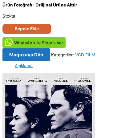
Ürün Fotoğrafı : Oriijinal Ürüne Aittir
Stokta
Gecenin
Sepete Ekle
İki
Yüzü
WhatsApp ile Siparis Ver
-
We
Magazaya Dön
Kategoriler:
VCD FILM
Own
Açıklama
the
Night
(2007)
Orijinal
VCD
Film
Satış
adet