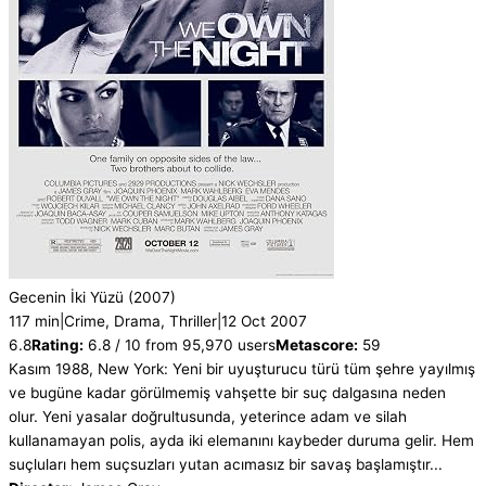
Gecenin İki Yüzü
(2007)
117 min
|
Crime, Drama, Thriller
|
12 Oct 2007
6.8
Rating:
6.8 / 10 from 95,970 users
Metascore:
59
Kasım 1988, New York: Yeni bir uyuşturucu türü tüm şehre yayılmış
ve bugüne kadar görülmemiş vahşette bir suç dalgasına neden
olur. Yeni yasalar doğrultusunda, yeterince adam ve silah
kullanamayan polis, ayda iki elemanını kaybeder duruma gelir. Hem
suçluları hem suçsuzları yutan acımasız bir savaş başlamıştır...