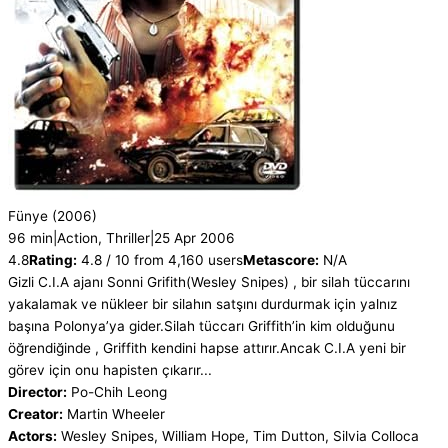
Fünye
(2006)
96 min
|
Action, Thriller
|
25 Apr 2006
4.8
Rating:
4.8 / 10 from 4,160 users
Metascore:
N/A
Gizli C.I.A ajanı Sonni Grifith(Wesley Snipes) , bir silah tüccarını
yakalamak ve nükleer bir silahın satşını durdurmak için yalnız
başına Polonya’ya gider.Silah tüccarı Griffith’in kim olduğunu
öğrendiğinde , Griffith kendini hapse attırır.Ancak C.I.A yeni bir
görev için onu hapisten çıkarır...
Director:
Po-Chih Leong
Creator:
Martin Wheeler
Actors:
Wesley Snipes, William Hope, Tim Dutton, Silvia Colloca