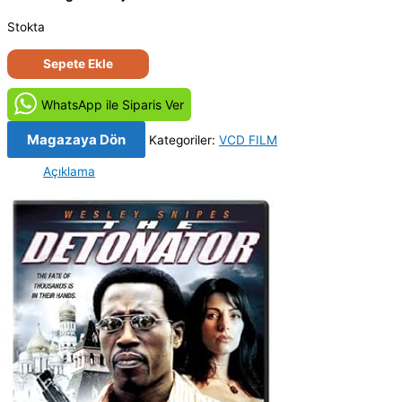
Stokta
Fünye
Sepete Ekle
-
The
WhatsApp ile Siparis Ver
Detonator
(2006)
Magazaya Dön
Kategoriler:
VCD FILM
Orijinal
Açıklama
VCD
Film
Satış
adet