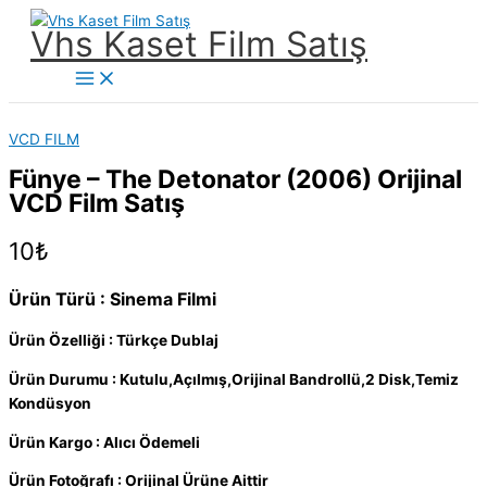
İçeriğe
Vhs Kaset Film Satış
atla
Main
Menu
VCD FILM
Fünye – The Detonator (2006) Orijinal
VCD Film Satış
10
₺
Ürün Türü : Sinema Filmi
Ürün Özelliği : Türkçe Dublaj
Ürün Durumu : Kutulu,Açılmış,Orijinal Bandrollü,2 Disk,Temiz
Kondüsyon
Ürün Kargo : Alıcı Ödemeli
Ürün Fotoğrafı : Orijinal Ürüne Aittir