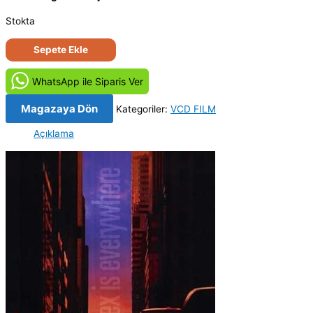
Stokta
Düzenbaz
Sepete Ekle
Roger
-
WhatsApp ile Siparis Ver
Roger
Dodger
Magazaya Dön
Kategoriler:
VCD FILM
(2002)
Açıklama
Orijinal
VCD
Film
Satış
adet