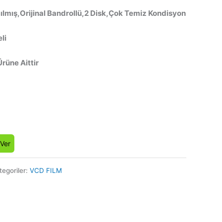
ılmış,Orijinal Bandrollü,2 Disk,Çok Temiz Kondisyon
li
Ürüne Aittir
 Ver
tegoriler:
VCD FILM