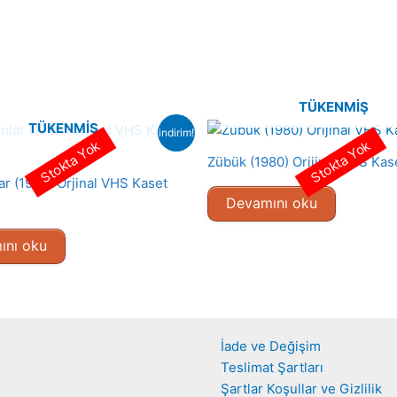
TÜKENMIŞ
TÜKENMIŞ
indirim!
Stokta Yok
Stokta Yok
Zübük (1980) Orijinal VHS Kas
lar (1989) Orjinal VHS Kaset
Devamını oku
ını oku
İade ve Değişim
Teslimat Şartları
Şartlar Koşullar ve Gizlilik