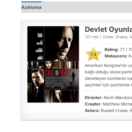
Açıklama
Devlet Oyunla
127 min
|
Crime, Drama, 
Rating:
7.1 / 
7.1
Metascore:
6
Amerikan Kongresi'nin yak
bağlı olduğu siyasi part
denetleyen komitenin baş
seçimleri için partisinde 
Director:
Kevin Macdon
Creator:
Matthew Michae
Actors:
Russell Crowe, 