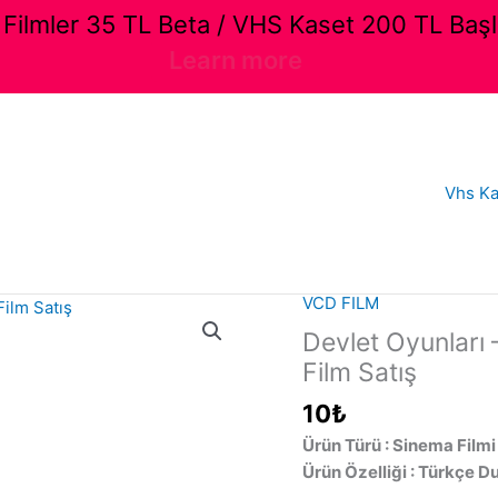
ilmler 35 TL Beta / VHS Kaset 200 TL Başl
Learn more
Vhs Ka
VCD FILM
Devlet Oyunları 
Film Satış
10
₺
Ürün Türü : Sinema Filmi
Ürün Özelliği : Türkçe D