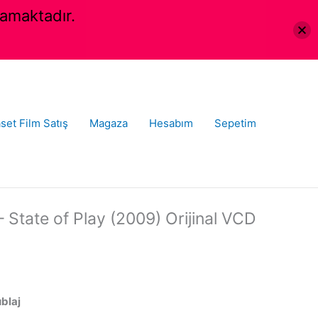
amaktadır.
set Film Satış
Magaza
Hesabım
Sepetim
– State of Play (2009) Orijinal VCD
ublaj