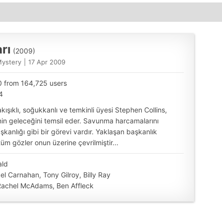
Satış
adet
rı
(2009)
Mystery
|
17 Apr 2009
10 from 164,725 users
4
ışıklı, soğukkanlı ve temkinli üyesi Stephen Collins,
inin geleceğini temsil eder. Savunma harcamalarını
kanlığı gibi bir görevi vardır. Yaklaşan başkanlık
tüm gözler onun üzerine çevrilmiştir...
ald
l Carnahan, Tony Gilroy, Billy Ray
Rachel McAdams, Ben Affleck