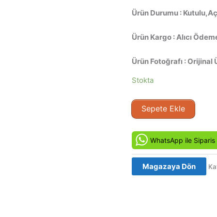
Ürün Durumu : Kutulu,Aç
Ürün Kargo : Alıcı Ödeme
Ürün Fotoğrafı : Orijinal 
Stokta
Devlet
Sepete Ekle
Oyunları
-
State
WhatsApp ile Siparis
of
Play
Magazaya Dön
Ka
(2009)
Orijinal
VCD
Film