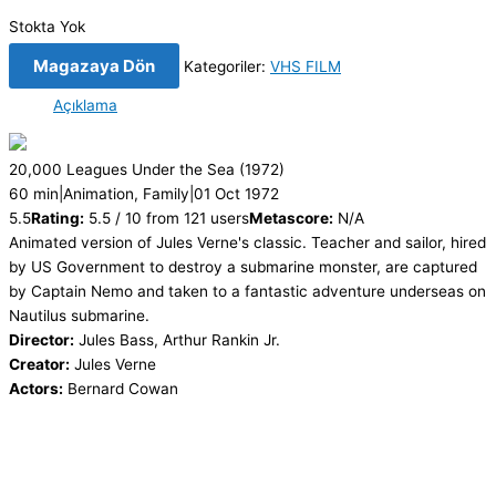
Stokta Yok
Magazaya Dön
Kategoriler:
VHS FILM
Açıklama
20,000 Leagues Under the Sea
(1972)
60 min
|
Animation, Family
|
01 Oct 1972
5.5
Rating:
5.5 / 10 from 121 users
Metascore:
N/A
Animated version of Jules Verne's classic. Teacher and sailor, hired
by US Government to destroy a submarine monster, are captured
by Captain Nemo and taken to a fantastic adventure underseas on
Nautilus submarine.
Director:
Jules Bass, Arthur Rankin Jr.
Creator:
Jules Verne
Actors:
Bernard Cowan