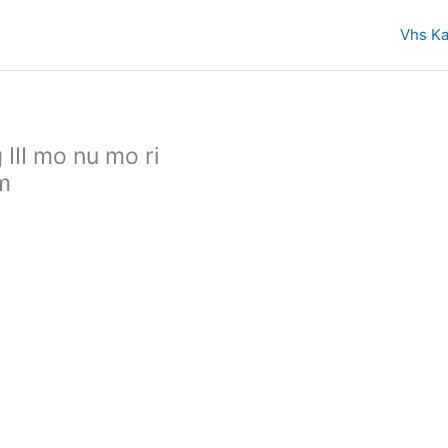
Vhs Ka
 III mo nu mo ri
lm