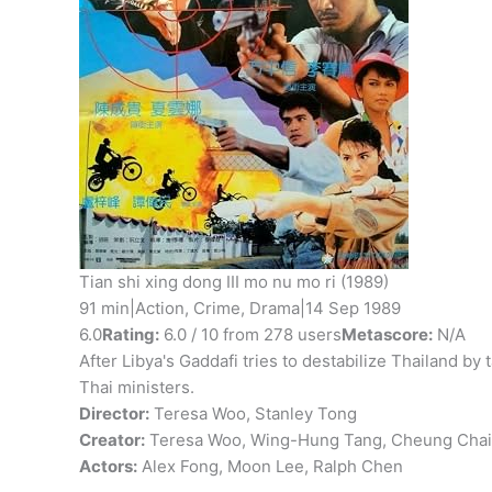
Video
Kaset
Film
adet
Tian shi xing dong III mo nu mo ri
(1989)
91 min
|
Action, Crime, Drama
|
14 Sep 1989
6.0
Rating:
6.0 / 10 from 278 users
Metascore:
N/A
After Libya's Gaddafi tries to destabilize Thailand by 
Thai ministers.
Director:
Teresa Woo, Stanley Tong
Creator:
Teresa Woo, Wing-Hung Tang, Cheung Chai
Actors:
Alex Fong, Moon Lee, Ralph Chen