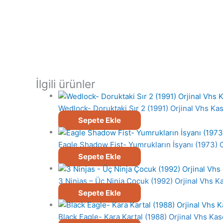
İlgili ürünler
Wedlock- Doruktaki Sır 2 (1991) Orjinal Vhs Kas
Sepete Ekle
Eagle Shadow Fist- Yumrukların İsyanı (1973) O
Sepete Ekle
3 Ninjas – Üç Ninja Çocuk (1992) Orjinal Vhs K
Sepete Ekle
Black Eagle- Kara Kartal (1988) Orjinal Vhs Kas