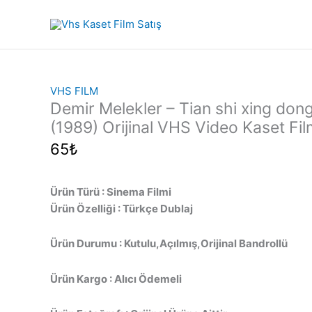
İçeriğe
atla
VHS FILM
Demir Melekler – Tian shi xing dong
(1989) Orijinal VHS Video Kaset Fi
65
₺
Ürün Türü : Sinema Filmi
Ürün Özelliği : Türkçe Dublaj
Ürün Durumu : Kutulu,Açılmış,Orijinal Bandrollü
Ürün Kargo : Alıcı Ödemeli