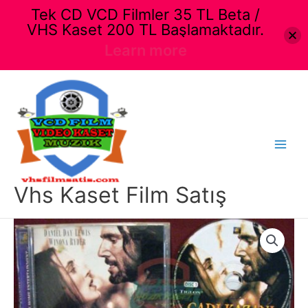
Tek CD VCD Filmler 35 TL Beta /
VHS Kaset 200 TL Başlamaktadır.
Learn more
İçeriğe
atla
Main
Menu
Vhs Kaset Film Satış