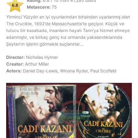
Rating:
6.8 / 10 from 41,295 users
6.8
Metascore:
75
Yirminci Yüzyılın en iyi oyunlarından birisinden uyarlanmış olan
The Crucible, 1692'de Massachusetts'te geçiyor. Küçük ve
tutucu bir kasabada, insanların hayatı Tanrı'ya hizmet etmeye
adanmıştır, ve birkaç genç kız ormanda yakalandıklarında
Şeytan'ın işlerini görmekle suçlanırlar...
Director:
Nicholas Hytner
Creator:
Arthur Miller
Actors:
Daniel Day-Lewis, Winona Ryder, Paul Scofield