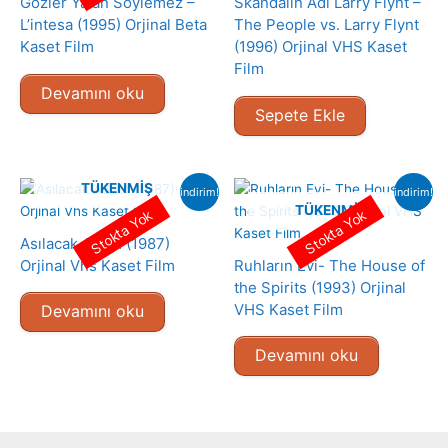
Gözler Yalan Söylemez –
Skandalın Adı Larry Flynt –
L’intesa (1995) Orjinal Beta
The People vs. Larry Flynt
Kaset Film
(1996) Orjinal VHS Kaset
Film
Devamını oku
Sepete Ekle
TÜKENMIŞ
indirim!
indirim!
TÜKENMIŞ
Stokta Yok
Stokta Yok
Asılacak Adam (1987)
Orjinal Vhs Kaset Film
Ruhların Evi- The House of
the Spirits (1993) Orjinal
VHS Kaset Film
Devamını oku
Devamını oku