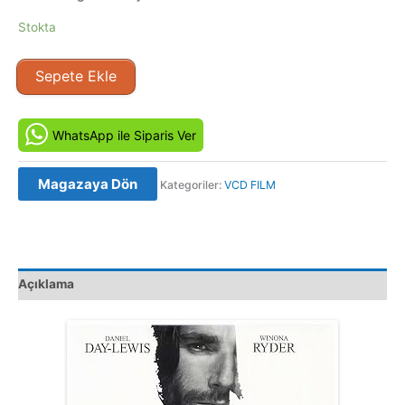
Stokta
Cadı
Sepete Ekle
Kazanı
-
The
WhatsApp ile Siparis Ver
Crucible
(1996)
Magazaya Dön
Kategoriler:
VCD FILM
Orjinal
VCD
Film
Satış
adet
Açıklama