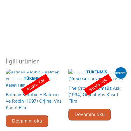
İlgili ürünler
TÜKENMIŞ
indirim!
TÜKENMIŞ
Stokta Yok
Stokta Yok
The Crow – Ölümsüz Aşk
Batman & Robin – Batman
(1994) Orjinal Vhs Kaset
ve Robin (1997) Orjinal Vhs
Film
Kaset Film
Devamını oku
Devamını oku