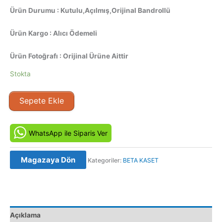
Ürün Durumu : Kutulu,Açılmış,Orijinal Bandrollü
Ürün Kargo : Alıcı Ödemeli
Ürün Fotoğrafı : Orijinal Ürüne Aittir
Stokta
Büyük
Sepete Ekle
Silah
-
Shotgun
WhatsApp ile Siparis Ver
(1989)
Orjinal
Magazaya Dön
Kategoriler:
BETA KASET
Beta
Kaset
Film
adet
Açıklama