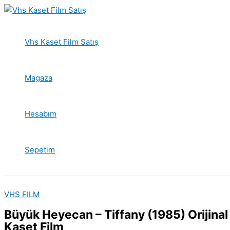
İçeriğe
atla
Vhs Kaset Film Satış
Magaza
Hesabım
Sepetim
VHS FILM
Büyük Heyecan – Tiffany (1985) Orijina
Kaset Film