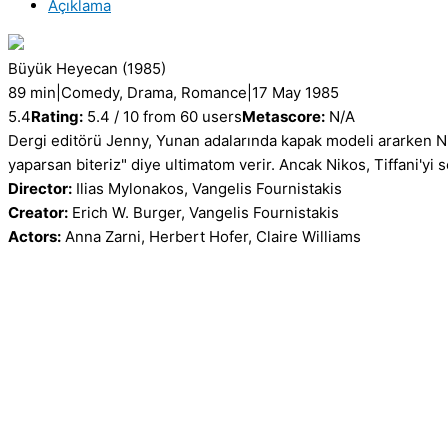
Açıklama
VHS
Video
Kaset
Büyük Heyecan
(1985)
Film
89 min
|
Comedy, Drama, Romance
|
17 May 1985
adet
5.4
Rating:
5.4 / 10 from 60 users
Metascore:
N/A
Dergi editörü Jenny, Yunan adalarında kapak modeli ararken Nikos
yaparsan biteriz" diye ultimatom verir. Ancak Nikos, Tiffani'yi
Director:
Ilias Mylonakos, Vangelis Fournistakis
Creator:
Erich W. Burger, Vangelis Fournistakis
Actors:
Anna Zarni, Herbert Hofer, Claire Williams