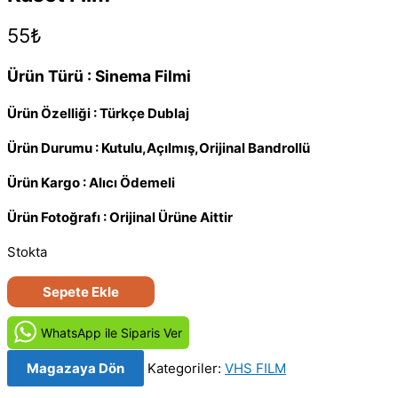
55
₺
Ürün Türü : Sinema Filmi
Ürün Özelliği : Türkçe Dublaj
Ürün Durumu : Kutulu,Açılmış,Orijinal Bandrollü
Ürün Kargo : Alıcı Ödemeli
Ürün Fotoğrafı : Orijinal Ürüne Aittir
Stokta
Büyük
Sepete Ekle
Heyecan
-
WhatsApp ile Siparis Ver
Tiffany
Magazaya Dön
Kategoriler:
VHS FILM
(1985)
Orijinal