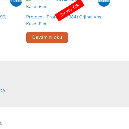
indirim!
indirim!
Stokta Yok
990)
Protocol- Protokol (1984) Orjinal Vhs
Kaset Film
Devamını oku
NDA
r.