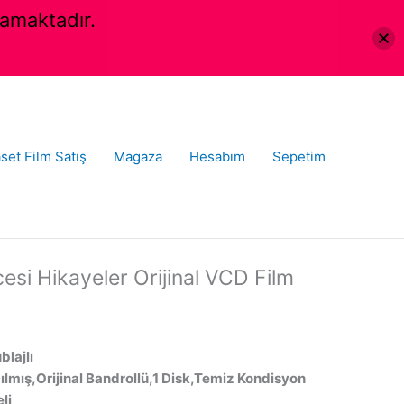
amaktadır.
set Film Satış
Magaza
Hesabım
Sepetim
esi Hikayeler Orijinal VCD Film
blajlı
ılmış,Orijinal Bandrollü,1 Disk,Temiz Kondisyon
li