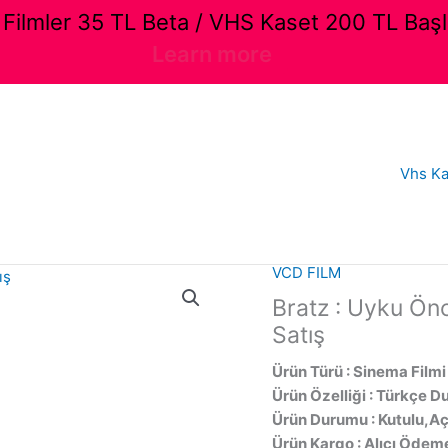
ilmler 35 TL Beta / VHS Kaset 200 TL Başl
Learn more
Vhs Ka
VCD FILM
Bratz : Uyku Önc
Satış
Ürün Türü : Sinema Filmi
Ürün Özelliği : Türkçe Du
Ürün Durumu : Kutulu,Aç
Ürün Kargo : Alıcı Ödeme