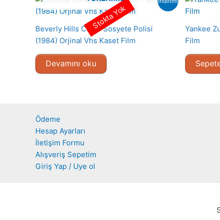
indirim!
Stokta Yok
Beverly Hills Cop – Sosyete Polisi
Yankee Zu
(1984) Orjinal Vhs Kaset Film
Film
Devamını oku
Sepete
Ödeme
Hesap Ayarları
İletişim Formu
Alışveriş Sepetim
Giriş Yap / Uye ol
S