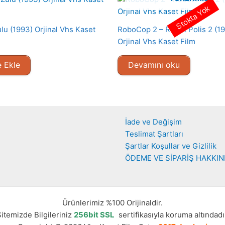
Stokta Yok
lu (1993) Orjinal Vhs Kaset
RoboCop 2 – Robot Polis 2 (1
Orjinal Vhs Kaset Film
 Ekle
Devamını oku
İade ve Değişim
Teslimat Şartları
Şartlar Koşullar ve Gizlilik
ÖDEME VE SİPARİŞ HAKKI
Ürünlerimiz %100 Orijinaldir.
itemizde Bilgileriniz
256bit SSL
sertifikasıyla koruma altındadı