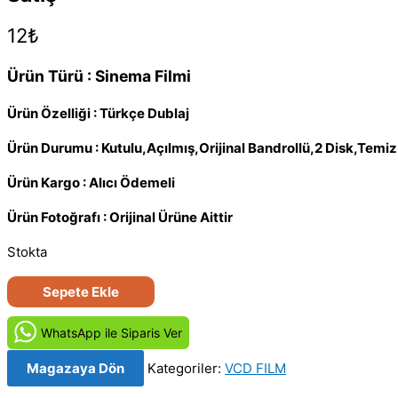
12
₺
Ürün Türü : Sinema Filmi
Ürün Özelliği : Türkçe Dublaj
Ürün Durumu : Kutulu,Açılmış,Orijinal Bandrollü,2 Disk,Tem
Ürün Kargo : Alıcı Ödemeli
Ürün Fotoğrafı : Orijinal Ürüne Aittir
Stokta
Böcek
Sepete Ekle
Yuvası
-
WhatsApp ile Siparis Ver
They
Magazaya Dön
Kategoriler:
VCD FILM
Nest
(2000)