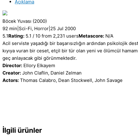
Açıklama
Orijinal
VCD
Film
Böcek Yuvası
(2000)
Satış
92 min
|
Sci-Fi, Horror
|
25 Jul 2000
adet
5.1
Rating:
5.1 / 10 from 2,231 users
Metascore:
N/A
Acil serviste yaşadığı bir başarısızlığın ardından psikolojik des
kıyıya vuran bir ceset, etçil bir tür olan yeni ve ölümcül hamam 
geç anlayacak gibi görünmektedir.
Director:
Ellory Elkayem
Creator:
John Claflin, Daniel Zelman
Actors:
Thomas Calabro, Dean Stockwell, John Savage
İlgili ürünler