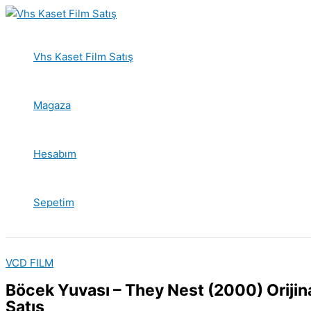
İçeriğe
atla
Vhs Kaset Film Satış
Magaza
Hesabım
Sepetim
VCD FILM
Böcek Yuvası – They Nest (2000) Orijin
Satış