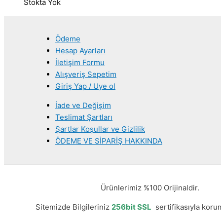
Stokta Yok
Ödeme
Hesap Ayarları
İletişim Formu
Alışveriş Sepetim
Giriş Yap / Uye ol
İade ve Değişim
Teslimat Şartları
Şartlar Koşullar ve Gizlilik
ÖDEME VE SİPARİŞ HAKKINDA
Ürünlerimiz %100 Orijinaldir.
Sitemizde Bilgileriniz
256bit SSL
sertifikasıyla korum