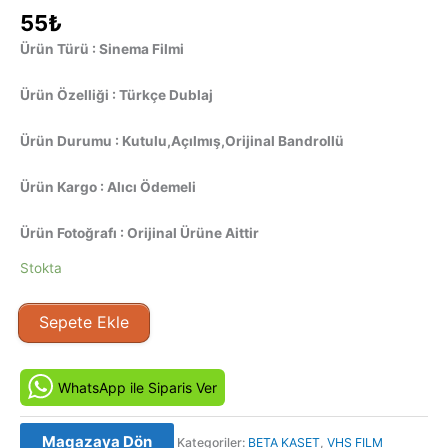
55
₺
Ürün Türü : Sinema Filmi
Ürün Özelliği : Türkçe Dublaj
Ürün Durumu : Kutulu,Açılmış,Orijinal Bandrollü
Ürün Kargo : Alıcı Ödemeli
Ürün Fotoğrafı : Orijinal Ürüne Aittir
Stokta
Bir
Sepete Ekle
Kişilik
Çorba
-
WhatsApp ile Siparis Ver
Soup
for
Magazaya Dön
Kategoriler:
BETA KASET
,
VHS FILM
One