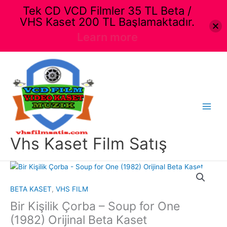
Tek CD VCD Filmler 35 TL Beta /
VHS Kaset 200 TL Başlamaktadır.
Learn more
İçeriğe
atla
Main
Menu
Vhs Kaset Film Satış
BETA KASET
,
VHS FILM
Bir Kişilik Çorba – Soup for One
(1982) Orijinal Beta Kaset