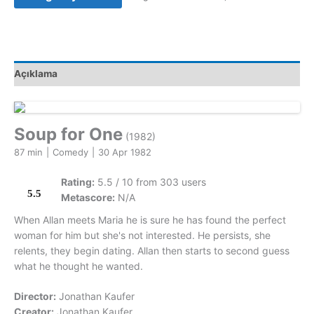
(1982)
Orijinal
Beta
Kaset
Açıklama
adet
Soup for One
(1982)
87 min
|
Comedy
|
30 Apr 1982
Rating:
5.5 / 10 from 303 users
5.5
Metascore:
N/A
When Allan meets Maria he is sure he has found the perfect
woman for him but she's not interested. He persists, she
relents, they begin dating. Allan then starts to second guess
what he thought he wanted.
Director:
Jonathan Kaufer
Creator:
Jonathan Kaufer