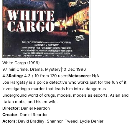
White Cargo
(1996)
97 min
|
Crime, Drama, Mystery
|
10 Dec 1996
4.3
Rating:
4.3 / 10 from 120 users
Metascore:
N/A
Joe Hargatay is a police detective who works just for the fun of it,
investigating a murder that leads him into a dangerous
underground world of drugs, models, models as escorts, Asian and
Italian mobs, and his ex-wife.
Director:
Daniel Reardon
Creator:
Daniel Reardon
Actors:
David Bradley, Shannon Tweed, Lydie Denier