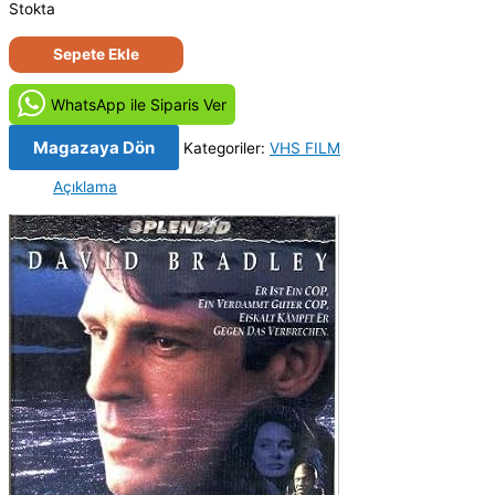
Stokta
Beyaz
Sepete Ekle
Tuzak
-
WhatsApp ile Siparis Ver
White
Cargo
Magazaya Dön
Kategoriler:
VHS FILM
(1996)
Açıklama
Orjinal
VHS
Kaset
Film
adet