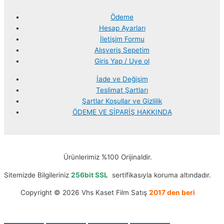
Ödeme
Hesap Ayarları
İletişim Formu
Alışveriş Sepetim
Giriş Yap / Uye ol
İade ve Değişim
Teslimat Şartları
Şartlar Koşullar ve Gizlilik
ÖDEME VE SİPARİŞ HAKKINDA
Ürünlerimiz %100 Orijinaldir.
Sitemizde Bilgileriniz
256bit SSL
sertifikasıyla koruma altındadır.
Copyright © 2026 Vhs Kaset Film Satış
2017 den beri