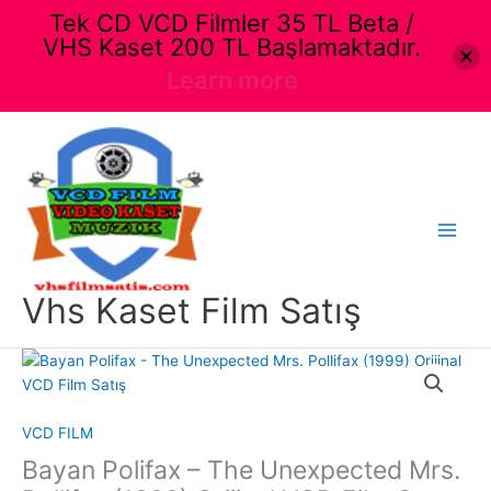
Tek CD VCD Filmler 35 TL Beta /
VHS Kaset 200 TL Başlamaktadır.
Learn more
İçeriğe
atla
Main
Menu
Vhs Kaset Film Satış
VCD FILM
Bayan Polifax – The Unexpected Mrs.