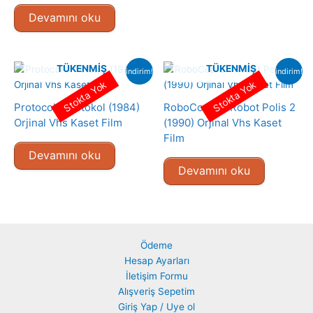
Devamını oku
TÜKENMIŞ
TÜKENMIŞ
indirim!
indirim!
Stokta Yok
Stokta Yok
Protocol- Protokol (1984)
RoboCop 2 – Robot Polis 2
Orjinal Vhs Kaset Film
(1990) Orjinal Vhs Kaset
Film
Devamını oku
Devamını oku
Ödeme
Hesap Ayarları
İletişim Formu
Alışveriş Sepetim
Giriş Yap / Uye ol