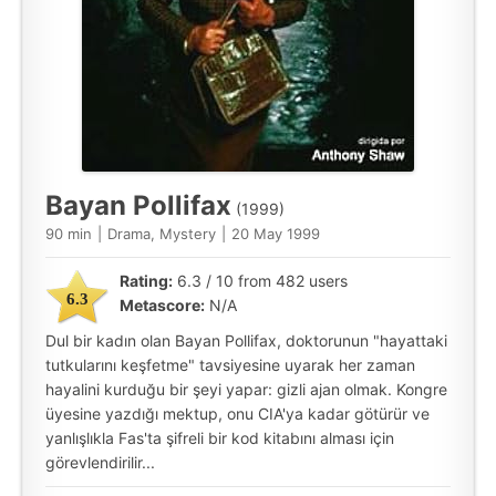
Bayan Pollifax
(1999)
90 min
|
Drama, Mystery
|
20 May 1999
Rating:
6.3 / 10 from 482 users
6.3
Metascore:
N/A
Dul bir kadın olan Bayan Pollifax, doktorunun "hayattaki
tutkularını keşfetme" tavsiyesine uyarak her zaman
hayalini kurduğu bir şeyi yapar: gizli ajan olmak. Kongre
üyesine yazdığı mektup, onu CIA'ya kadar götürür ve
yanlışlıkla Fas'ta şifreli bir kod kitabını alması için
görevlendirilir...