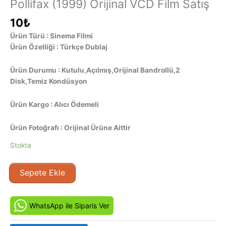
Pollifax (1999) Orijinal VCD Film Satış
10
₺
Ürün Türü : Sinema Filmi
Ürün Özelliği : Türkçe Dublaj
Ürün Durumu : Kutulu,Açılmış,Orijinal Bandrollü,2
Disk,Temiz Kondüsyon
Ürün Kargo : Alıcı Ödemeli
Ürün Fotoğrafı : Orijinal Ürüne Aittir
Stokta
Bayan
Sepete Ekle
Polifax
-
The
WhatsApp ile Siparis Ver
Unexpected
Mrs.