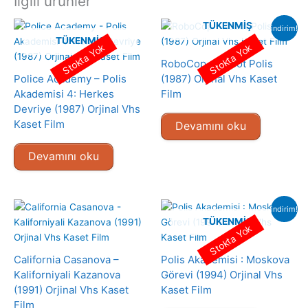
İlgili ürünler
TÜKENMIŞ
indirim!
TÜKENMIŞ
Stokta Yok
Stokta Yok
RoboCop – Robot Polis
Police Academy – Polis
(1987) Orjinal Vhs Kaset
Akademisi 4: Herkes
Film
Devriye (1987) Orjinal Vhs
Kaset Film
Devamını oku
Devamını oku
indirim!
TÜKENMIŞ
Stokta Yok
California Casanova –
Polis Akademisi : Moskova
Kaliforniyali Kazanova
Görevi (1994) Orjinal Vhs
(1991) Orjinal Vhs Kaset
Kaset Film
Film