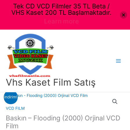
Tek CD VCD Filmler 35 TL Beta /
VHS Kaset 200 TL Başlamaktadır.
Learn more
İçeriğe
atla
Main
Menu
Vhs Kaset Film Satış
indirim!
VCD FILM
Baskın – Flooding (2000) Orjinal VCD
Film