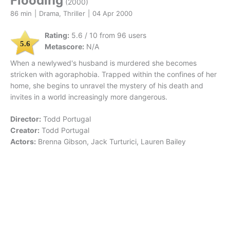
Flooding
(2000)
86 min
|
Drama, Thriller
|
04 Apr 2000
Rating:
5.6 / 10 from 96 users
5.6
Metascore:
N/A
When a newlywed's husband is murdered she becomes
stricken with agoraphobia. Trapped within the confines of her
home, she begins to unravel the mystery of his death and
invites in a world increasingly more dangerous.
Director:
Todd Portugal
Creator:
Todd Portugal
Actors:
Brenna Gibson, Jack Turturici, Lauren Bailey