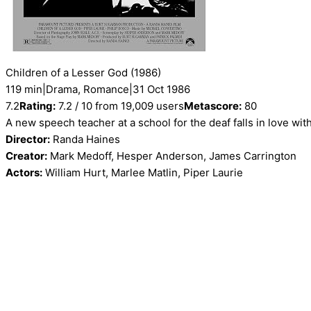
Children of a Lesser God
(1986)
119 min
|
Drama, Romance
|
31 Oct 1986
7.2
Rating:
7.2 / 10 from 19,009 users
Metascore:
80
A new speech teacher at a school for the deaf falls in love wi
Director:
Randa Haines
Creator:
Mark Medoff, Hesper Anderson, James Carrington
Actors:
William Hurt, Marlee Matlin, Piper Laurie