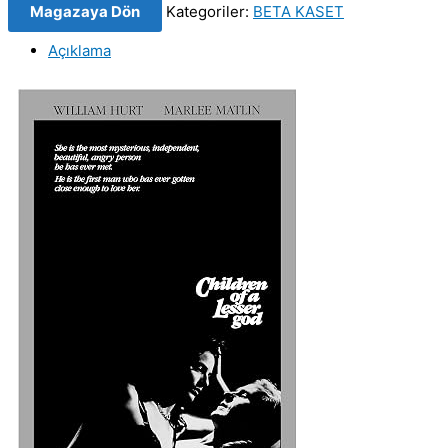
Magazaya Dön
Kategoriler:
BETA KASET
Children
of
Açıklama
a
Lesser
God
(1986)
Orjinal
BETA
Video
Kaset
Film
adet