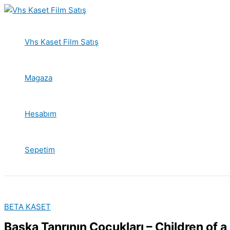
İçeriğe
atla
Vhs Kaset Film Satış
Magaza
Hesabım
Sepetim
BETA KASET
Başka Tanrının Çocukları – Children of a