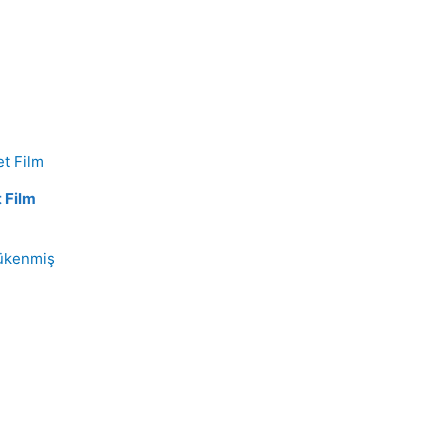
t Film
ükenmiş