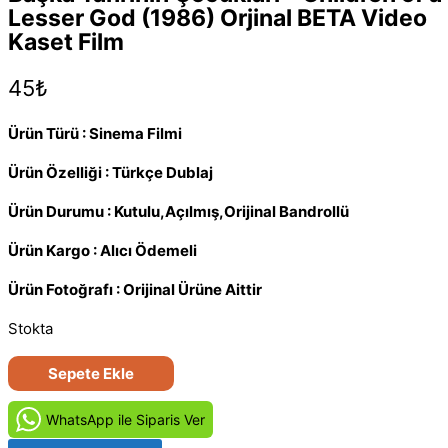
Lesser God (1986) Orjinal BETA Video
Kaset Film
45
₺
Ürün Türü : Sinema Filmi
Ürün Özelliği : Türkçe Dublaj
Ürün Durumu : Kutulu,Açılmış,Orijinal Bandrollü
Ürün Kargo : Alıcı Ödemeli
Ürün Fotoğrafı : Orijinal Ürüne Aittir
Stokta
Başka
Sepete Ekle
Tanrının
Çocukları
WhatsApp ile Siparis Ver
-