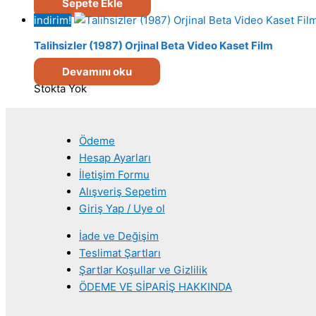
Sepete Ekle
indirim!
Talihsizler (1987) Orjinal Beta Video Kaset Film
Devamını oku
Stokta Yok
Ödeme
Hesap Ayarları
İletişim Formu
Alışveriş Sepetim
Giriş Yap / Uye ol
İade ve Değişim
Teslimat Şartları
Şartlar Koşullar ve Gizlilik
ÖDEME VE SİPARİŞ HAKKINDA