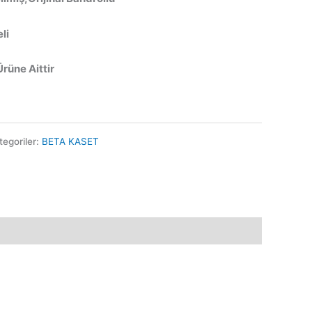
li
Ürüne Aittir
tegoriler:
BETA KASET