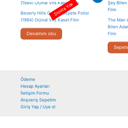
Stokta Yok
Beverly Hills Cop – Sosyete Polisi
(1984) Orjinal Vhs Kaset Film
The Man W
Bilen Ada
Devamını oku
Film
Sepete
Ödeme
Hesap Ayarları
İletişim Formu
Alışveriş Sepetim
Giriş Yap / Uye ol