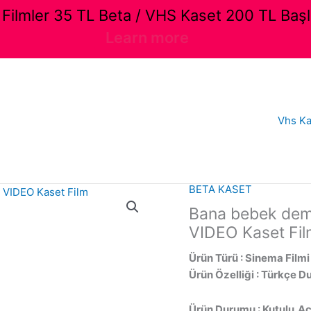
ilmler 35 TL Beta / VHS Kaset 200 TL Başl
Learn more
Vhs Ka
BETA KASET
Bana bebek deme
VIDEO Kaset Fi
Ürün Türü : Sinema Filmi
Ürün Özelliği : Türkçe D
Ürün Durumu : Kutulu,Açı