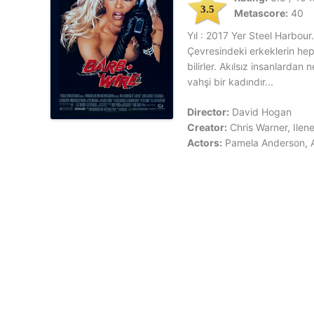
3.5
Metascore:
40
Yıl : 2017 Yer Steel Harbour
Çevresindeki erkeklerin hep
bilirler. Akılsız insanlarda
vahşi bir kadındır...
Director:
David Hogan
Creator:
Chris Warner, Ilen
Actors:
Pamela Anderson, A