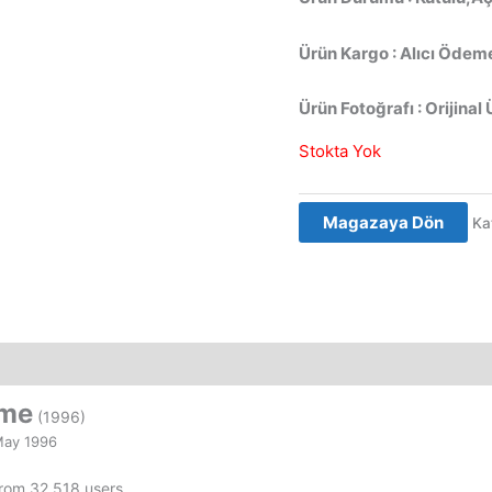
Ürün Kargo : Alıcı Ödeme
Ürün Fotoğrafı : Orijinal 
Stokta Yok
Magazaya Dön
Ka
eme
(1996)
May 1996
from 32,518 users