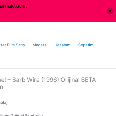
amaktadır.
set Film Satış
Magaza
Hesabım
Sepetim
! – Barb Wire (1996) Orijinal BETA
lm
ublaj
lmış,Orijinal Bandrollü