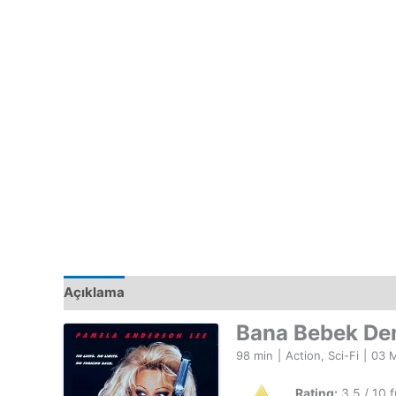
Açıklama
Bana Bebek D
98 min
|
Action, Sci-Fi
|
03 
Rating:
3.5 / 10 