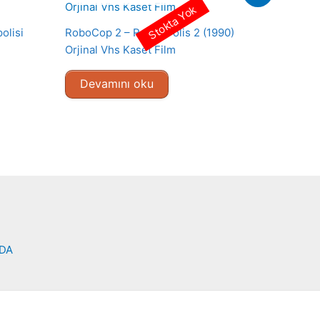
Stokta Yok
olisi
RoboCop 2 – Robot Polis 2 (1990)
Orjinal Vhs Kaset Film
Devamını oku
NDA