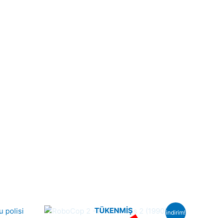
TÜKENMIŞ
indirim!