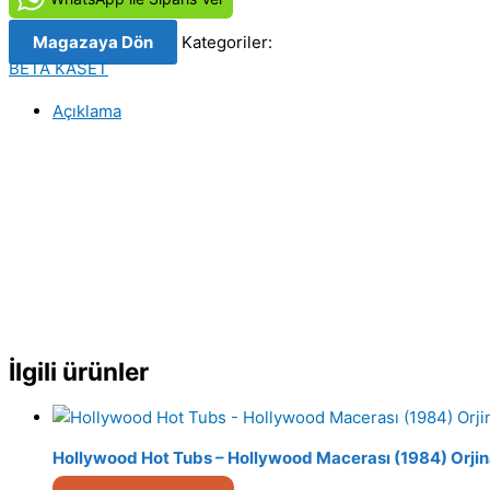
(1986)
Magazaya Dön
Kategoriler:
Orjinal
BETA KASET
Beta
Video
Açıklama
Kaset
Film
adet
İlgili ürünler
Hollywood Hot Tubs – Hollywood Macerası (1984) Orjin