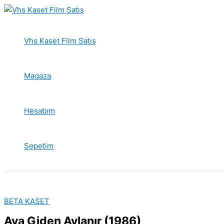
İçeriğe
atla
Vhs Kaset Film Satış
Magaza
Hesabım
Sepetim
BETA KASET
Ava Giden Avlanır (1986)