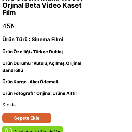
Orjinal Beta Video Kaset
Film
45
₺
Ürün Türü : Sinema Filmi
Ürün Özelliği : Türkçe Dublaj
Ürün Durumu : Kutulu,Açılmış,Orijinal
Bandrollü
Ürün Kargo : Alıcı Ödemeli
Ürün Fotoğrafı : Orijinal Ürüne Aittir
Stokta
Ava
Sepete Ekle
Giden
Avlanır
WhatsApp ile Siparis Ver