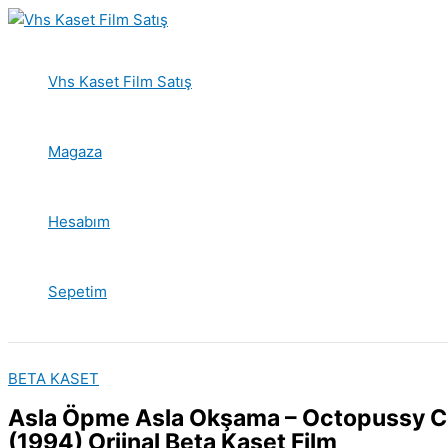
İçeriğe
atla
Vhs Kaset Film Satış
Magaza
Hesabım
Sepetim
BETA KASET
Asla Öpme Asla Okşama – Octopussy C
(1994) Orjinal Beta Kaset Film