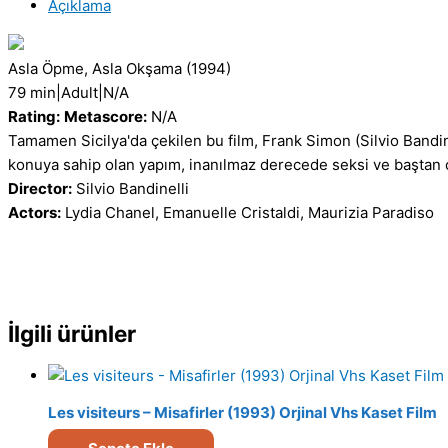
Açıklama
Connection
(1994)
Orjinal
Asla Öpme, Asla Okşama
(1994)
Beta
79 min
|
Adult
|
N/A
Kaset
Rating:
Metascore:
N/A
Film
Tamamen Sicilya'da çekilen bu film, Frank Simon (Silvio Bandine
adet
konuya sahip olan yapım, inanılmaz derecede seksi ve baştan çı
Director:
Silvio Bandinelli
Actors:
Lydia Chanel, Emanuelle Cristaldi, Maurizia Paradiso
İlgili ürünler
Les visiteurs – Misafirler (1993) Orjinal Vhs Kaset Film