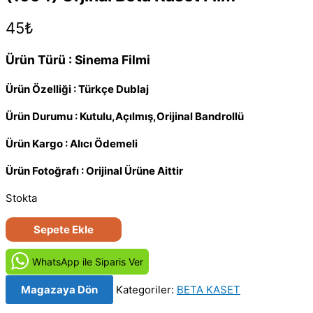
45
₺
Ürün Türü : Sinema Filmi
Ürün Özelliği : Türkçe Dublaj
Ürün Durumu : Kutulu,Açılmış,Orijinal Bandrollü
Ürün Kargo : Alıcı Ödemeli
Ürün Fotoğrafı : Orijinal Ürüne Aittir
Stokta
Asla
Sepete Ekle
Öpme
Asla
WhatsApp ile Siparis Ver
Okşama
Magazaya Dön
Kategoriler:
BETA KASET
-
Octopussy