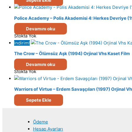
Sepete Ekle
Police Academy – Polis Akademisi 4: Herkes Devriye (1
Devamını oku
Stokta Yok
indirim!
The Crow – Ölümsüz Aşk (1994) Orjinal Vhs Kaset Film
Devamını oku
Stokta Yok
Warriors of Virtue – Erdem Savaşçıları (1997) Orjinal V
Sepete Ekle
Ödeme
Hesap Ayarları