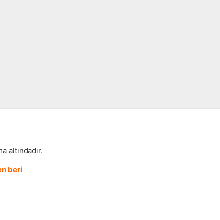
a altındadır.
n beri