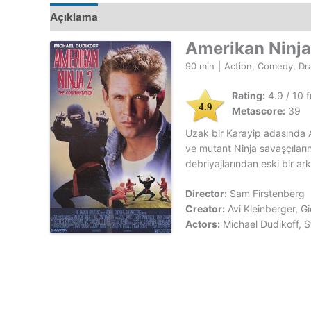
Açıklama
Amerikan Ninja
90 min
|
Action, Comedy, D
Rating:
4.9 / 10 
4.9
Metascore:
39
Uzak bir Karayip adasında 
ve mutant Ninja savaşçıların
debriyajlarından eski bir ark
Director:
Sam Firstenberg
Creator:
Avi Kleinberger, 
Actors:
Michael Dudikoff, 