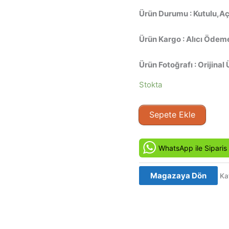
Ürün Durumu : Kutulu,Açı
Ürün Kargo : Alıcı Ödeme
Ürün Fotoğrafı : Orijinal 
Stokta
American
Sepete Ekle
Ninja
-
Amerikan
WhatsApp ile Siparis
Ninja
2
Magazaya Dön
Ka
(1987)
Orjinal
Beta
Kaset