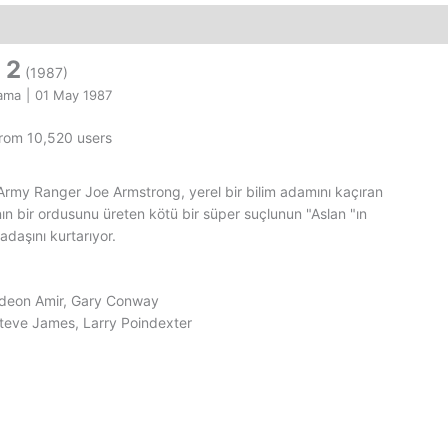
Film
adet
 2
(1987)
rama
|
01 May 1987
from 10,520 users
Army Ranger Joe Armstrong, yerel bir bilim adamını kaçıran
ın bir ordusunu üreten kötü bir süper suçlunun "Aslan "ın
adaşını kurtarıyor.
Gideon Amir, Gary Conway
Steve James, Larry Poindexter