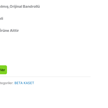
lmış,Orijinal Bandrollü
li
Ürüne Aittir
 Ver
tegoriler:
BETA KASET