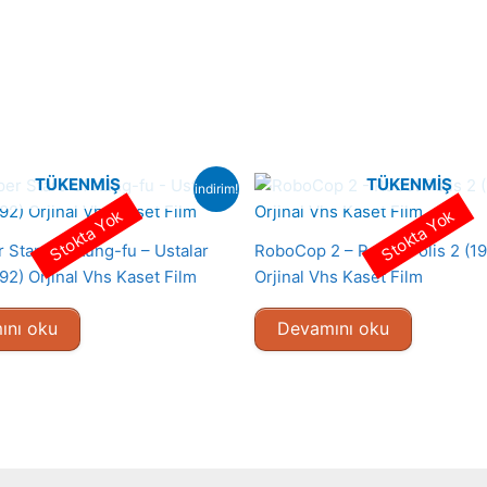
TÜKENMIŞ
TÜKENMIŞ
indirim!
Stokta Yok
Stokta Yok
 Stars Of Kung-fu – Ustalar
RoboCop 2 – Robot Polis 2 (1
92) Orjinal Vhs Kaset Film
Orjinal Vhs Kaset Film
ını oku
Devamını oku