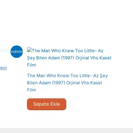
indirim!
990)
The Man Who Knew Too Little- Az Şey
Bilen Adam (1997) Orjinal Vhs Kaset
Film
Sepete Ekle