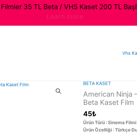
ilmler 35 TL Beta / VHS Kaset 200 TL Başl
Learn more
Vhs Ka
BETA KASET
American Ninja –
Beta Kaset Film
45
₺
Ürün Türü : Sinema Filmi
Ürün Özelliği : Türkçe D